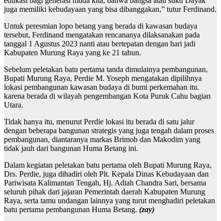
edukasi bagi generasi muda kita, bahwa bangsa atau suku Dayak
juga memiliki kebudayaan yang bisa dibanggakan,” tutur Ferdinand.
Untuk peresmian lopo betang yang berada di kawasan budaya
tersebut, Ferdinand mengatakan rencananya dilaksanakan pada
tanggal 1 Agustus 2023 nanti atau bertepatan dengan hari jadi
Kabupaten Murung Raya yang ke 21 tahun.
Sebelum peletakan batu pertama tanda dimulainya pembangunan,
Bupati Murung Raya, Perdie M. Yoseph mengatakan dipilihnya
lokasi pembangunan kawasan budaya di bumi perkemahan itu.
karena berada di wilayah pengembangan Kota Puruk Cahu bagian
Utara.
Tidak hanya itu, menurut Perdie lokasi itu berada di satu jalur
dengan beberapa bangunan strategis yang juga tengah dalam proses
pembangunan, diantaranya markas Brimob dan Makodim yang
tidak jauh dari bangunan Huma Betang ini.
Dalam kegiatan peletakan batu pertama oleh Bupati Murung Raya,
Drs. Perdie, juga dihadiri oleh Plt. Kepala Dinas Kebudayaan dan
Pariwisata Kalimantan Tengah, Hj. Adiah Chandra Sari, bersama
seluruh pihak dari jajaran Pemerintah daerah Kabupaten Murung
Raya, serta tamu undangan lainnya yang turut menghadiri peletakan
batu pertama pembangunan Huma Betang.
(zay)