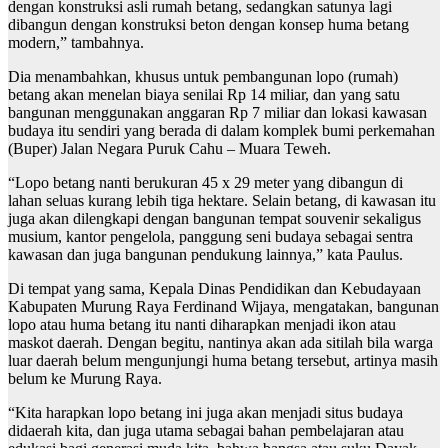
dengan konstruksi asli rumah betang, sedangkan satunya lagi
dibangun dengan konstruksi beton dengan konsep huma betang
modern,” tambahnya.
Dia menambahkan, khusus untuk pembangunan lopo (rumah)
betang akan menelan biaya senilai Rp 14 miliar, dan yang satu
bangunan menggunakan anggaran Rp 7 miliar dan lokasi kawasan
budaya itu sendiri yang berada di dalam komplek bumi perkemahan
(Buper) Jalan Negara Puruk Cahu – Muara Teweh.
“Lopo betang nanti berukuran 45 x 29 meter yang dibangun di
lahan seluas kurang lebih tiga hektare. Selain betang, di kawasan itu
juga akan dilengkapi dengan bangunan tempat souvenir sekaligus
musium, kantor pengelola, panggung seni budaya sebagai sentra
kawasan dan juga bangunan pendukung lainnya,” kata Paulus.
Di tempat yang sama, Kepala Dinas Pendidikan dan Kebudayaan
Kabupaten Murung Raya Ferdinand Wijaya, mengatakan, bangunan
lopo atau huma betang itu nanti diharapkan menjadi ikon atau
maskot daerah. Dengan begitu, nantinya akan ada sitilah bila warga
luar daerah belum mengunjungi huma betang tersebut, artinya masih
belum ke Murung Raya.
“Kita harapkan lopo betang ini juga akan menjadi situs budaya
didaerah kita, dan juga utama sebagai bahan pembelajaran atau