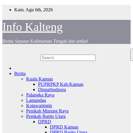
Skip
Kam. Agu 6th, 2026
to
content
Info Kalteng
Berita Seputar Kalimantan Tengah dan artikel
Berita
Kuala Kapuas
PUPRPKP Kab.Kapuas
Disparbudpora
Palangka Raya
Lamandau
Kotawaringin
Pemkab Murung Raya
Pemkab Barito Utara
DPRD
DPRD Kapuas
DPRD Barito Utara