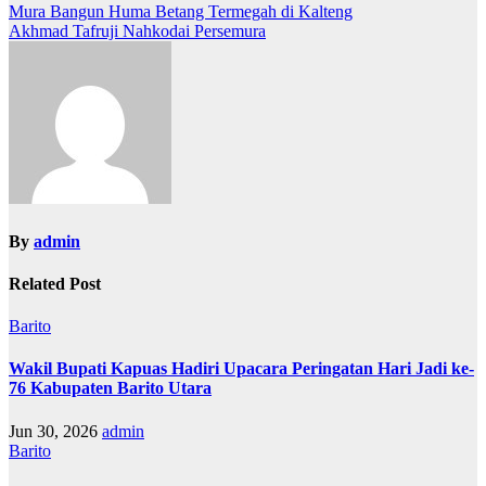
Navigasi
Mura Bangun Huma Betang Termegah di Kalteng
Akhmad Tafruji Nahkodai Persemura
pos
By
admin
Related Post
Barito
Wakil Bupati Kapuas Hadiri Upacara Peringatan Hari Jadi ke-
76 Kabupaten Barito Utara
Jun 30, 2026
admin
Barito