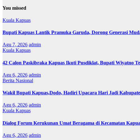
You missed
Kuala Kapuas
Bupati Kapuas Lantik Pramuka Garuda, Dorong Generasi Muda
Agu 7, 2026
admin
Kuala Kapuas
42 Calon Paskibraka Kapuas Ikuti Pusdiklat, Bupati Wiyatno T
Agu 6, 2026
admin
Berita Nasional
Wakil Bupati Kapuas,Dodo, Hadiri Upacara Hari Jadi Kabupat
Agu 6, 2026
admin
Kuala Kapuas
Dialog Forum Kerukunan Umat Beragama di Kecamatan Kapu
Agu 6, 2026
admin