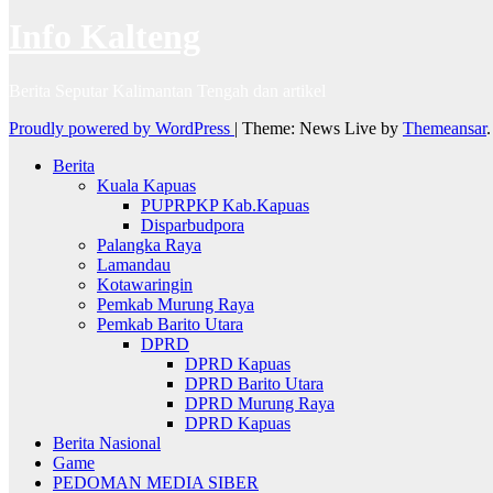
Info Kalteng
Berita Seputar Kalimantan Tengah dan artikel
Proudly powered by WordPress
|
Theme: News Live by
Themeansar
.
Berita
Kuala Kapuas
PUPRPKP Kab.Kapuas
Disparbudpora
Palangka Raya
Lamandau
Kotawaringin
Pemkab Murung Raya
Pemkab Barito Utara
DPRD
DPRD Kapuas
DPRD Barito Utara
DPRD Murung Raya
DPRD Kapuas
Berita Nasional
Game
PEDOMAN MEDIA SIBER