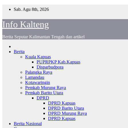
Skip
Sab. Agu 8th, 2026
to
content
Info Kalteng
Berita Seputar Kalimantan Tengah dan artikel
Berita
Kuala Kapuas
PUPRPKP Kab.Kapuas
Disparbudpora
Palangka Raya
Lamandau
Kotawaringin
Pemkab Murung Raya
Pemkab Barito Utara
DPRD
DPRD Kapuas
DPRD Barito Utara
DPRD Murung Raya
DPRD Kapuas
Berita Nasional