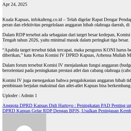
Apr 24, 2025
Kuala Kapuas, infokalteng.co.id – Telah digelar Rapat Dengar Pe
peran dan efektivitas pengelolaan anggaran hibah olahraga daerah, 
Dalam RDP tersebut ada sebagaian dari target besar kedepan, Komi
Tengah tahun 2026, yaitu minimal masuk dalam peringkat tiga besar.
“Apabila target tersebut tidak tercapai, maka pengurus KONI harus 
diberikan,” kata Ketua Komisi IV DPRD Kapuas, Arhensa Mullah M
Dalam forum tersebut Komisi IV menjalankan fungsi anggaran (budge
berorientasi pada peningkatan prestasi atlet dan cabang olahraga (cabo
Komisi IV juga menegaskan bahwa pengalokasian anggaran hibah tidak
pembinaan berjalan maksimal dan atlet-atlet Kapuas bisa berkembang 
Uploder : Admin 1
Navigasi
Anggota DPRD Kapuas Didi Hartoyo : Peningkatan PAD Penting unt
DPRD Kapuas Gelar RDP Dengan BPJS, Usulkan Peninjauan Kemba
pos