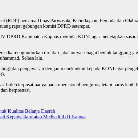
ndapat (RDP) bersama Dinas Pariwisata, Kebudayaan, Pemuda dan Olah
di ruang rapat gabungan komisi DPRD setempat.
si IV DPRD Kabupaten Kapuas meminta KONI agar menetapkan sasaran 
bersedia mengundurkan diri dari jabatannya sebagai bentuk tanggung 
uhammad, Selasa lalu.
ting) dan pengawasan dengan menekankan kepada KONI agar pengelolaa
r).
 boleh terpusat hanya pada operasional pengurus, tetapi harus lebih
dan berprestasi.
uk Kualitas Belanja Daerah
li Kegawatdaruratan Medis di IGD Kapuas