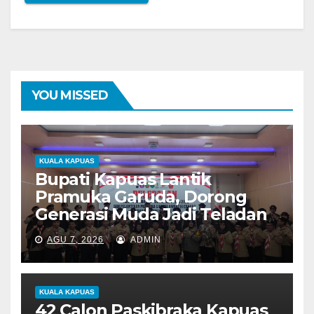
YOU MISSED
KUALA KAPUAS
Bupati Kapuas Lantik
Pramuka Garuda, Dorong
Generasi Muda Jadi Teladan
AGU 7, 2026
ADMIN
KUALA KAPUAS
42 Calon Paskibraka Kapuas