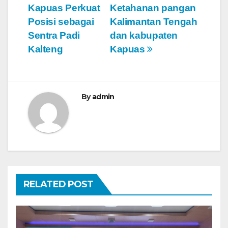
a
Kapuas Perkuat
Ketahanan pangan
v
Posisi sebagai
Kalimantan Tengah
Sentra Padi
dan kabupaten
i
Kalteng
Kapuas
g
a
By
admin
s
i
p
o
RELATED POST
s