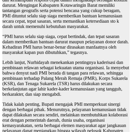
darurat. Mengingat Kabupaten Kotawaringin Barat memiliki
tantangan geografis serta potensi bencana yang cukup beragam,
PMI dituntut selalu siap siaga memberikan bantuan kemanusiaan
secara cepat, tepat sasaran, serta memastikan ketersediaan sto k
darah untuk memenuhi kebutuhan masyarakat.
“PMI harus selalu siap siaga, cepat bertindak, dan tepat sasaran
dalam memberikan bantuan darurat maupun pelayanan donor darah.
Kehadiran PMI harus benar-benar dirasakan manfaatnya oleh
masyarakat kapan pun dibutuhkan,” tegasnya.
Lebih lanjut, Nurhidayah menekankan pentingnya kaderisasi dan
pembinaan relawan sebagai kekuatan utama organisasi. Ia menyebut
bahwa denyut nadi PMI berada di tangan para relawan, sehingga
pembinaan terhadap Palang Merah Remaja (PMR), Korps Sukarela
(KSR), dan Tenaga Sukarela (TSR) harus dilakukan secara
berkelanjutan agar lahir kader-kader kemanusiaan yang tangguh,
berkarakter, dan siap mengabdi.
Tidak kalah penting, Bupati mengajak PMI memperkuat sinergi
dengan berbagai pihak. Menurutnya, pelayanan kemanusiaan tidak
dapat dilakukan secara sendiri, melainkan membutuhkan kolaborasi
erat dengan pemerintah daerah, dunia usaha, organisasi
kemasyarakatan, serta berbagai elemen masyarakat agar jangkauan
pelayanan dapat menjangkau hingga wilayah pelosok Kabupaten