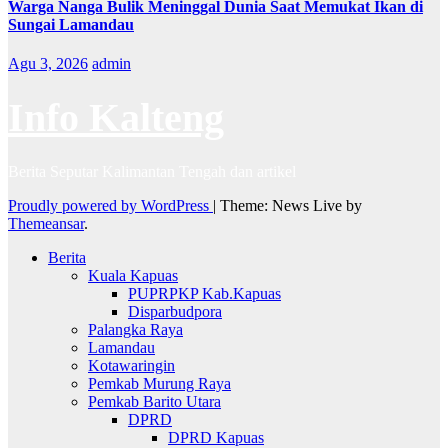
Warga Nanga Bulik Meninggal Dunia Saat Memukat Ikan di
Sungai Lamandau
Agu 3, 2026
admin
Info Kalteng
Berita Seputar Kalimantan Tengah dan artikel
Proudly powered by WordPress
|
Theme: News Live by
Themeansar
.
Berita
Kuala Kapuas
PUPRPKP Kab.Kapuas
Disparbudpora
Palangka Raya
Lamandau
Kotawaringin
Pemkab Murung Raya
Pemkab Barito Utara
DPRD
DPRD Kapuas