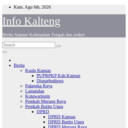
Skip
Kam. Agu 6th, 2026
to
content
Info Kalteng
Berita Seputar Kalimantan Tengah dan artikel
Berita
Kuala Kapuas
PUPRPKP Kab.Kapuas
Disparbudpora
Palangka Raya
Lamandau
Kotawaringin
Pemkab Murung Raya
Pemkab Barito Utara
DPRD
DPRD Kapuas
DPRD Barito Utara
DPRD Murung Raya