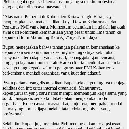
PMI sebagai organisasi kemanusiaan yang semakin profesional,
tanggap, dan dipercaya masyarakat.
“Atas nama Pemerintah Kabupaten Kotawaringin Barat, saya
mengucapkan selamat atas dilantiknya Dewan Kehormatan dan
Pengurus PMI yang baru. Momentum pelantikan ini adalah langkah
awal dari komitmen kemanusiaan yang besar untuk lima tahun ke
depan di Bumi Marunting Batu Aji,” ujar Nurhidayah.
Bupati menegaskan bahwa tantangan pelayanan kemanusiaan ke
depan akan semakin dinamis seiring meningkatnya kebutuhan
masyarakat terhadap layanan sosial, penanggulangan bencana,
hingga pelayanan donor darah. Karena itu, ia menitipkan sejumlah
pesan penting kepada seluruh pengurus agar PMI Kobar terus
berkembang menjadi organisasi yang kuat dan adaptif.
Pesan pertama yang disampaikan Bupati adalah pentingnya menjaga
soliditas dan integritas internal organisasi. Menurutnya,
kepengurusan yang baru harus mampu membangun kerja sama yang
solid, transparan, serta akuntabel dalam menjalankan roda
organisasi. Kepercayaan masyarakat, lanjutnya, merupakan modal
utama yang harus dijaga melalui tata kelola organisasi yang
profesional.
Selain itu, Bupati juga meminta PMI meningkatkan kesiapsiagaan
dan kemampuan respons cepat dalam menghadapi berbagai kondisi