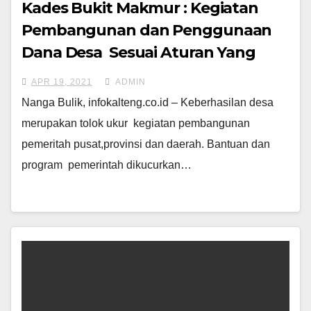
Kades Bukit Makmur : Kegiatan
Pembangunan dan Penggunaan
Dana Desa Sesuai Aturan Yang
Ditetapkan Pemerintah
APR 19, 2021
ADMIN
Nanga Bulik, infokalteng.co.id – Keberhasilan desa
merupakan tolok ukur kegiatan pembangunan
pemeritah pusat,provinsi dan daerah. Bantuan dan
program pemerintah dikucurkan…