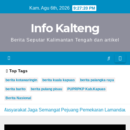
Skip
Kam. Agu 6th, 2026
9:27:21 PM
to
content
Info Kalteng
Berita Seputar Kalimantan Tengah dan artikel
Top Tags
berita kotawaringin
berita kuala kapuas
berita palangka raya
berita barito
berita pulang pisau
PUPRPKP Kab.Kapuas
Berita Nasional
rakat Jaga Semangat Pejuang Pemekaran Lamandau
Kap