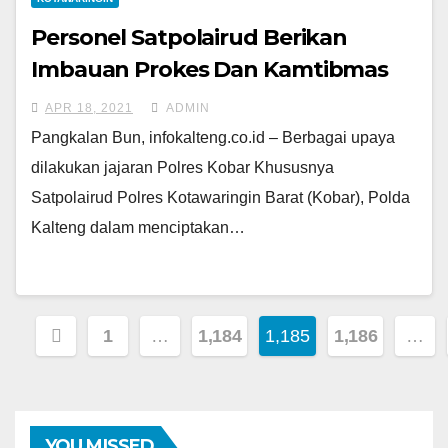
Personel Satpolairud Berikan
Imbauan Prokes Dan Kamtibmas
APR 18, 2021
ADMIN
Pangkalan Bun, infokalteng.co.id – Berbagai upaya
dilakukan jajaran Polres Kobar Khususnya
Satpolairud Polres Kotawaringin Barat (Kobar), Polda
Kalteng dalam menciptakan…
Paginasi
1
…
1,184
1,185
1,186
…
pos
YOU MISSED