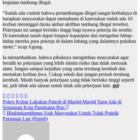
kegiatan tambang illegal.
“Sudah ada contoh bahwa pertambangan illegal sangat berbahaya di
harapkan masyarakat dapat memahami di karenakan sudah ada 10
korban meninggal dunia akibat aktifitas tambang illegal tersebut.
Pekerjaan ini sangat berisiko tinggi bagi nyawa pekerja itu sendiri.
Di karenakan tanah dapat longsor kapanpun dan mengubur hidup-
hidup mereka para pekerja di dalam lubang yang dalamnya puluhan
meter,” ucap Agung.
Ia menambahkan, bahwa pihaknya mengimbau masyarakat agar
beralih ke pekerjaan yang lebih minim risiko dan tidak merusak
alam. Jangan sampai kejadian yang sama terulang kembali dan
memakan korban jiwa. Cukup sekali dan jangan pernah terulang
kembali. Masih banyak pekerjaan yang tidak berisiko tinggi seperti
ini, jadi tidak ada alasan untuk tidak ada pekerjaan lain.
(pj)
Navigasi
Polres Kobar Lakukan Patroli di Masjid-Masjid Yang Ada di
Seputaran Kota Pangkalan Bun
pos
Bhabinkamtibmas Ajak Masyarakat Untuk Tolak Praktik
Pungutan Liar (Pungli)