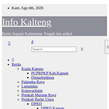
Skip
Kam. Agu 6th, 2026
to
content
Info Kalteng
Berita Seputar Kalimantan Tengah dan artikel
Berita
Kuala Kapuas
PUPRPKP Kab.Kapuas
Disparbudpora
Palangka Raya
Lamandau
Kotawaringin
Pemkab Murung Raya
Pemkab Barito Utara
DPRD
DPRD Kapuas