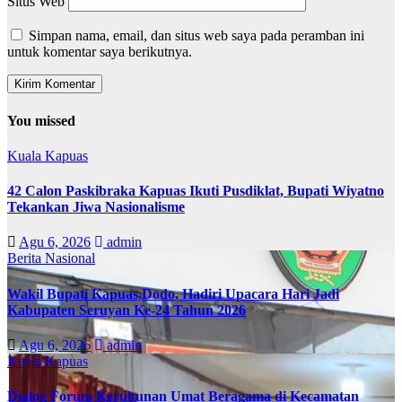
Situs Web
Simpan nama, email, dan situs web saya pada peramban ini
untuk komentar saya berikutnya.
You missed
Kuala Kapuas
42 Calon Paskibraka Kapuas Ikuti Pusdiklat, Bupati Wiyatno
Tekankan Jiwa Nasionalisme
Agu 6, 2026
admin
Berita Nasional
Wakil Bupati Kapuas,Dodo, Hadiri Upacara Hari Jadi
Kabupaten Seruyan Ke-24 Tahun 2026
Agu 6, 2026
admin
Kuala Kapuas
Dialog Forum Kerukunan Umat Beragama di Kecamatan