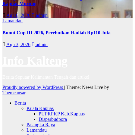
Kapuas Murung
Agu 6, 2026
admin
Lamandau
Bunut Cup III 2026, Perebutkan Hadiah Rp110 Juta
Agu 3, 2026
admin
Info Kalteng
Berita Seputar Kalimantan Tengah dan artikel
Proudly powered by WordPress
|
Theme: News Live by
Themeansar
.
Berita
Kuala Kapuas
PUPRPKP Kab.Kapuas
Disparbudpora
Palangka Raya
Lamandau