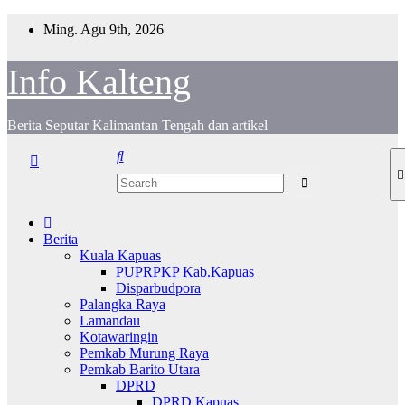
Skip
Ming. Agu 9th, 2026
to
content
Info Kalteng
Berita Seputar Kalimantan Tengah dan artikel
Berita
Kuala Kapuas
PUPRPKP Kab.Kapuas
Disparbudpora
Palangka Raya
Lamandau
Kotawaringin
Pemkab Murung Raya
Pemkab Barito Utara
DPRD
DPRD Kapuas