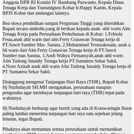
Anggota DPR RI Komisi IV Bambang Purwanto, Kepala Dinas
Tenaga Kerja dan Transmigrasi Kobar Ir.Happy Kamis, Kepala
BPJS Kobar dan undangan lainnya.
Bea siswa pendidikan sampai Perguruan Tinggi yang diserahkan
Bupati secara simbolis,yang di berikan kepada anak- ahli waris Alm
Tenaga Kerja pada Perusahaan Perkebunan di Kobar: 1.Febiola
Fesia,anak ahli waris dari alm Ferry Gunawan Tenaga kerja di
PT.Sawit Sumber Mas Sarana, 2.Muhammad Teonzakosata, anak a
hli waris dari Alm Ferry Gunawan Tenaga kerja di PT.Sawit
Sumber mas Sarana, 3.Andi Wahyu Firmansyah,anak ahli waris
Alm Tudong Junaidy Tenaga kerja PT.Sumatera Sekar Sakti,
4.Noor Azizah anak ahli waris Alm Tudong Junaidy Tenaga kerja di
PT Sumatera Sekar Sakti.
Disinggung mengenai Tunjangan Hari Raya (THR), Bupati Kobar
Hj Nurhidayah SH.MH mengatakan, perusahaan maupun
pengusaha agar membayar tunjangan hari raya (THR) tepat pada
waktunya.
Hj Nurhidayah berharap agar buruh yang ada di Kotawaringin Barat
paling lambat menerima tunjangan hari raya satu sepekan jelang
lebaran, tegas Bupati.
Pihaknya akan memantau semua perusahaan untuk memastikan