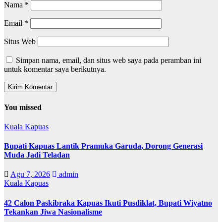
Nama
*
Email
*
Situs Web
Simpan nama, email, dan situs web saya pada peramban ini
untuk komentar saya berikutnya.
You missed
Kuala Kapuas
Bupati Kapuas Lantik Pramuka Garuda, Dorong Generasi
Muda Jadi Teladan
Agu 7, 2026
admin
Kuala Kapuas
42 Calon Paskibraka Kapuas Ikuti Pusdiklat, Bupati Wiyatno
Tekankan Jiwa Nasionalisme