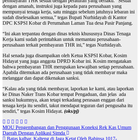
pembayaran THR sesuai dengan peraturan yang berlaku. “Sesuai
dengan amanah, instruksi juga kepada para perusahaan yang
mempunyai tenaga kerja, satu minggu sebelum jatuhnya lebaran ini
sudah diselesaikan semua,” tegas Bupati Nurhidayah di Kantor
DPC KSPSI Kobar di Perumahan Laman Tua desa Pasir Panjang.
“Ini akan terpantau dengan dinas teknis khususnya Dinas Tenaga
Kerja kami sudah perintahkan untuk memantau perusahaan-
perusahaan terkait pembayaran THR ini,” tegas Nurhidayah.
Hal senada juga disampaikan oleh Ketua KSPSI Kobar, Kosim
Hidayat yang juga anggota DPRD Kobar ini. Kosim mengatakan
bahwa pembayaran THR merupakan kewajiban setiap perusahaan.
Apabila ditemukan ada perusahaan yang tidak membayar maka
melanggar dan dapat dikenakan sanksi.
“Kalau ada yang tidak membayar, laporkan ke kami, atau laporkan
ke Dinas Naker Trans Kobar tempat Pengaduan, dan jelas ada
sanksi hukumnya, akan tetapi terkadang perasaan enggan dari
tenaga kerja itu sendiri, takut mendapat teguran dari pengusaha itu
sendiri,” tegas Kosim Hidayat.
(oks/pj)
Navigasi
MOU Pengembangan dan Penggunaan Koneksi Rek Kas Umum
Daerah Dengan Aplikasi Simda
pos
Batas kalbar, Kalteng di Jaga Ketat Oleh Babinsa 1017-