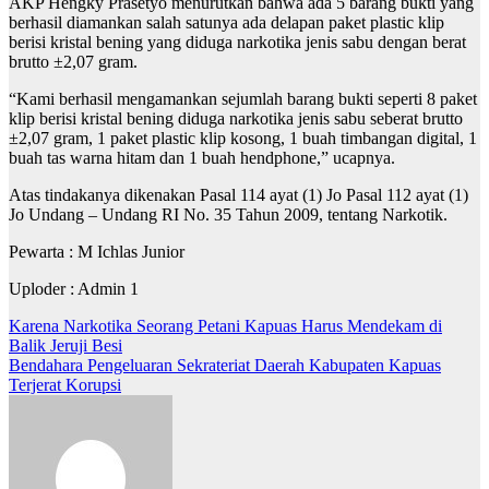
AKP Hengky Prasetyo menurutkan bahwa ada 5 barang bukti yang
berhasil diamankan salah satunya ada delapan paket plastic klip
berisi kristal bening yang diduga narkotika jenis sabu dengan berat
brutto ±2,07 gram.
“Kami berhasil mengamankan sejumlah barang bukti seperti 8 paket
klip berisi kristal bening diduga narkotika jenis sabu seberat brutto
±2,07 gram, 1 paket plastic klip kosong, 1 buah timbangan digital, 1
buah tas warna hitam dan 1 buah hendphone,” ucapnya.
Atas tindakanya dikenakan Pasal 114 ayat (1) Jo Pasal 112 ayat (1)
Jo Undang – Undang RI No. 35 Tahun 2009, tentang Narkotik.
Pewarta : M Ichlas Junior
Uploder : Admin 1
Navigasi
Karena Narkotika Seorang Petani Kapuas Harus Mendekam di
Balik Jeruji Besi
pos
Bendahara Pengeluaran Sekrateriat Daerah Kabupaten Kapuas
Terjerat Korupsi