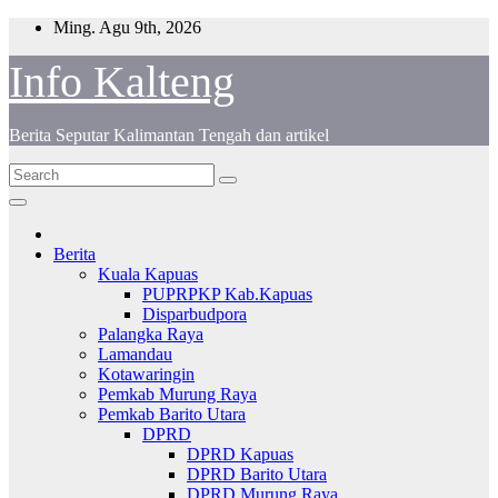
Skip
Ming. Agu 9th, 2026
to
content
Info Kalteng
Berita Seputar Kalimantan Tengah dan artikel
Berita
Kuala Kapuas
PUPRPKP Kab.Kapuas
Disparbudpora
Palangka Raya
Lamandau
Kotawaringin
Pemkab Murung Raya
Pemkab Barito Utara
DPRD
DPRD Kapuas
DPRD Barito Utara
DPRD Murung Raya