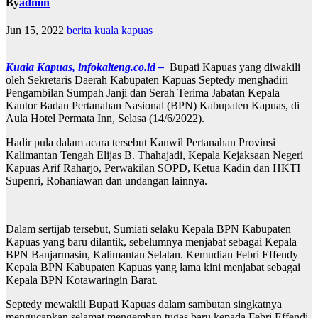
By
admin
Jun 15, 2022
berita kuala kapuas
Kuala Kapuas, infokalteng.co.id –
Bupati Kapuas yang diwakili
oleh Sekretaris Daerah Kabupaten Kapuas Septedy menghadiri
Pengambilan Sumpah Janji dan Serah Terima Jabatan Kepala
Kantor Badan Pertanahan Nasional (BPN) Kabupaten Kapuas, di
Aula Hotel Permata Inn, Selasa (14/6/2022).
Hadir pula dalam acara tersebut Kanwil Pertanahan Provinsi
Kalimantan Tengah Elijas B. Thahajadi, Kepala Kejaksaan Negeri
Kapuas Arif Raharjo, Perwakilan SOPD, Ketua Kadin dan HKTI
Supenri, Rohaniawan dan undangan lainnya.
Dalam sertijab tersebut, Sumiati selaku Kepala BPN Kabupaten
Kapuas yang baru dilantik, sebelumnya menjabat sebagai Kepala
BPN Banjarmasin, Kalimantan Selatan. Kemudian Febri Effendy
Kepala BPN Kabupaten Kapuas yang lama kini menjabat sebagai
Kepala BPN Kotawaringin Barat.
Septedy mewakili Bupati Kapuas dalam sambutan singkatnya
mengucapkan selamat mengemban tugas baru kepada Febri Effendi