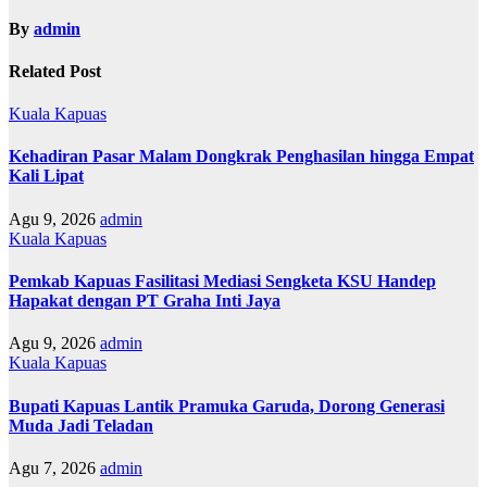
p
By
admin
o
Related Post
s
Kuala Kapuas
Kehadiran Pasar Malam Dongkrak Penghasilan hingga Empat
Kali Lipat
Agu 9, 2026
admin
Kuala Kapuas
Pemkab Kapuas Fasilitasi Mediasi Sengketa KSU Handep
Hapakat dengan PT Graha Inti Jaya
Agu 9, 2026
admin
Kuala Kapuas
Bupati Kapuas Lantik Pramuka Garuda, Dorong Generasi
Muda Jadi Teladan
Agu 7, 2026
admin