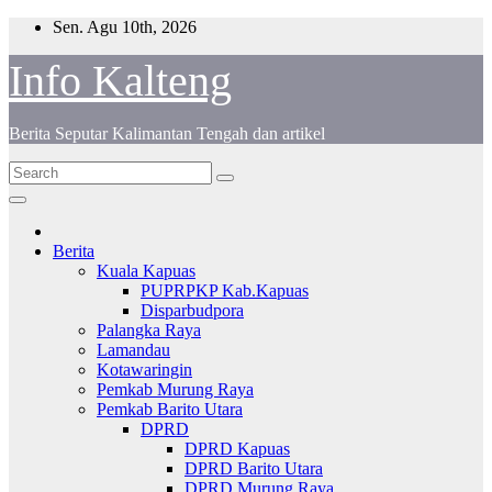
S
Sen. Agu 10th, 2026
k
i
Info Kalteng
p
t
o
Berita Seputar Kalimantan Tengah dan artikel
c
o
n
t
e
n
Berita
t
Kuala Kapuas
PUPRPKP Kab.Kapuas
Disparbudpora
Palangka Raya
Lamandau
Kotawaringin
Pemkab Murung Raya
Pemkab Barito Utara
DPRD
DPRD Kapuas
DPRD Barito Utara
DPRD Murung Raya