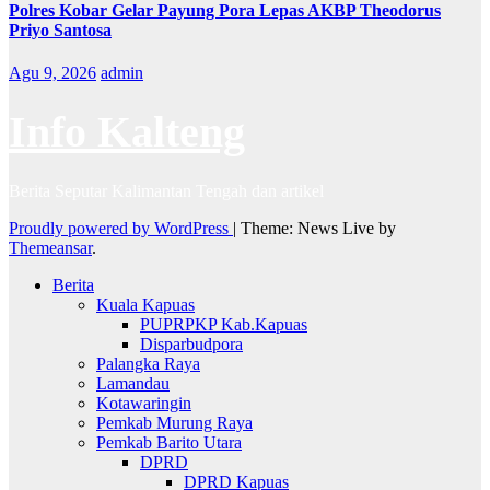
Polres Kobar Gelar Payung Pora Lepas AKBP Theodorus
Priyo Santosa
Agu 9, 2026
admin
Info Kalteng
Berita Seputar Kalimantan Tengah dan artikel
Proudly powered by WordPress
|
Theme: News Live by
Themeansar
.
Berita
Kuala Kapuas
PUPRPKP Kab.Kapuas
Disparbudpora
Palangka Raya
Lamandau
Kotawaringin
Pemkab Murung Raya
Pemkab Barito Utara
DPRD
DPRD Kapuas