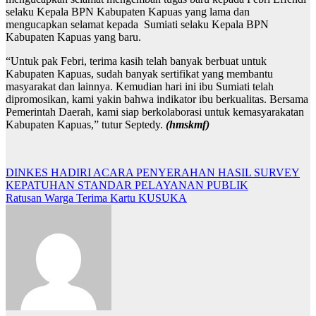
selaku Kepala BPN Kabupaten Kapuas yang lama dan
mengucapkan selamat kepada Sumiati selaku Kepala BPN
Kabupaten Kapuas yang baru.
“Untuk pak Febri, terima kasih telah banyak berbuat untuk
Kabupaten Kapuas, sudah banyak sertifikat yang membantu
masyarakat dan lainnya. Kemudian hari ini ibu Sumiati telah
dipromosikan, kami yakin bahwa indikator ibu berkualitas. Bersama
Pemerintah Daerah, kami siap berkolaborasi untuk kemasyarakatan
Kabupaten Kapuas,” tutur Septedy.
(hmskmf)
N
DINKES HADIRI ACARA PENYERAHAN HASIL SURVEY
KEPATUHAN STANDAR PELAYANAN PUBLIK
a
Ratusan Warga Terima Kartu KUSUKA
v
i
g
a
s
i