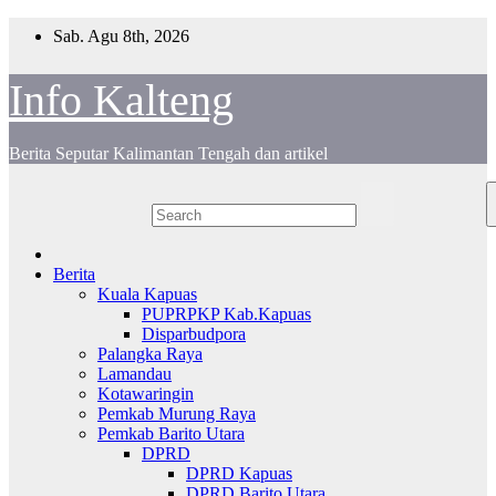
Skip
Sab. Agu 8th, 2026
to
content
Info Kalteng
Berita Seputar Kalimantan Tengah dan artikel
Berita
Kuala Kapuas
PUPRPKP Kab.Kapuas
Disparbudpora
Palangka Raya
Lamandau
Kotawaringin
Pemkab Murung Raya
Pemkab Barito Utara
DPRD
DPRD Kapuas
DPRD Barito Utara