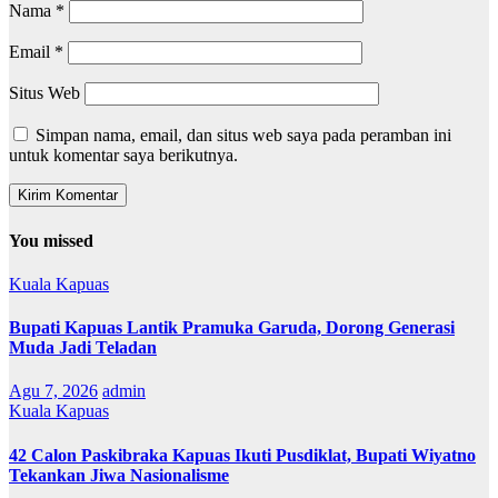
Nama
*
Email
*
Situs Web
Simpan nama, email, dan situs web saya pada peramban ini
untuk komentar saya berikutnya.
You missed
Kuala Kapuas
Bupati Kapuas Lantik Pramuka Garuda, Dorong Generasi
Muda Jadi Teladan
Agu 7, 2026
admin
Kuala Kapuas
42 Calon Paskibraka Kapuas Ikuti Pusdiklat, Bupati Wiyatno
Tekankan Jiwa Nasionalisme