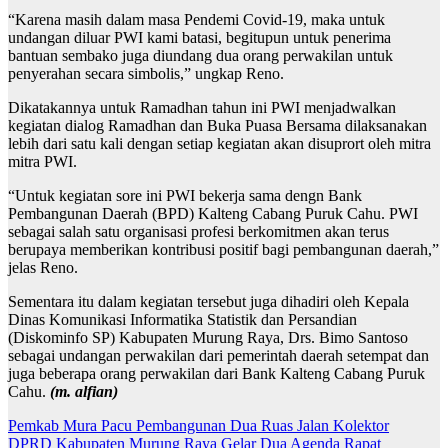
“Karena masih dalam masa Pendemi Covid-19, maka untuk
undangan diluar PWI kami batasi, begitupun untuk penerima
bantuan sembako juga diundang dua orang perwakilan untuk
penyerahan secara simbolis,” ungkap Reno.
Dikatakannya untuk Ramadhan tahun ini PWI menjadwalkan
kegiatan dialog Ramadhan dan Buka Puasa Bersama dilaksanakan
lebih dari satu kali dengan setiap kegiatan akan disuprort oleh mitra
mitra PWI.
“Untuk kegiatan sore ini PWI bekerja sama dengn Bank
Pembangunan Daerah (BPD) Kalteng Cabang Puruk Cahu. PWI
sebagai salah satu organisasi profesi berkomitmen akan terus
berupaya memberikan kontribusi positif bagi pembangunan daerah,”
jelas Reno.
Sementara itu dalam kegiatan tersebut juga dihadiri oleh Kepala
Dinas Komunikasi Informatika Statistik dan Persandian
(Diskominfo SP) Kabupaten Murung Raya, Drs. Bimo Santoso
sebagai undangan perwakilan dari pemerintah daerah setempat dan
juga beberapa orang perwakilan dari Bank Kalteng Cabang Puruk
Cahu.
(m. alfian)
Navigasi
Pemkab Mura Pacu Pembangunan Dua Ruas Jalan Kolektor
DPRD Kabupaten Murung Raya Gelar Dua Agenda Rapat