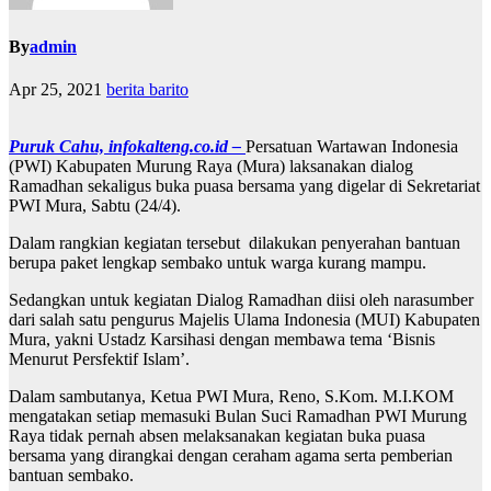
By
admin
Apr 25, 2021
berita barito
Puruk Cahu, infokalteng.co.id –
Persatuan Wartawan Indonesia
(PWI) Kabupaten Murung Raya (Mura) laksanakan dialog
Ramadhan sekaligus buka puasa bersama yang digelar di Sekretariat
PWI Mura, Sabtu (24/4).
Dalam rangkian kegiatan tersebut dilakukan penyerahan bantuan
berupa paket lengkap sembako untuk warga kurang mampu.
Sedangkan untuk kegiatan Dialog Ramadhan diisi oleh narasumber
dari salah satu pengurus Majelis Ulama Indonesia (MUI) Kabupaten
Mura, yakni Ustadz Karsihasi dengan membawa tema ‘Bisnis
Menurut Persfektif Islam’.
Dalam sambutanya, Ketua PWI Mura, Reno, S.Kom. M.I.KOM
mengatakan setiap memasuki Bulan Suci Ramadhan PWI Murung
Raya tidak pernah absen melaksanakan kegiatan buka puasa
bersama yang dirangkai dengan ceraham agama serta pemberian
bantuan sembako.