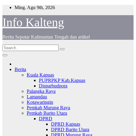
Skip
Ming. Agu 9th, 2026
to
content
Info Kalteng
Berita Seputar Kalimantan Tengah dan artikel
Berita
Kuala Kapuas
PUPRPKP Kab.Kapuas
Disparbudpora
Palangka Raya
Lamandau
Kotawaringin
Pemkab Murung Raya
Pemkab Barito Utara
DPRD
DPRD Kapuas
DPRD Barito Utara
DPRD Murung Raya