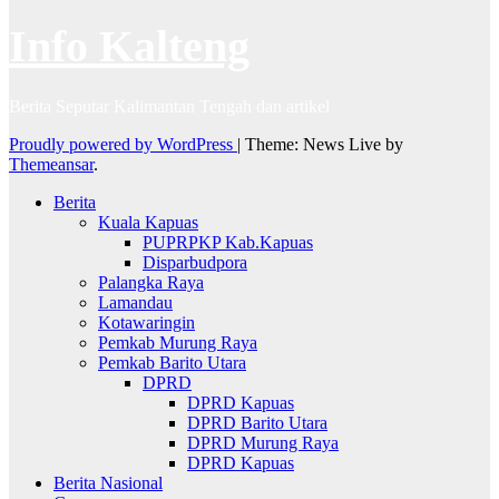
Info Kalteng
Berita Seputar Kalimantan Tengah dan artikel
Proudly powered by WordPress
|
Theme: News Live by
Themeansar
.
Berita
Kuala Kapuas
PUPRPKP Kab.Kapuas
Disparbudpora
Palangka Raya
Lamandau
Kotawaringin
Pemkab Murung Raya
Pemkab Barito Utara
DPRD
DPRD Kapuas
DPRD Barito Utara
DPRD Murung Raya
DPRD Kapuas
Berita Nasional