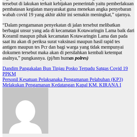
tersebut di lakukan terkait kebijakan pemerintah yaitu pemberlakuan
pembatasan kegiatan masyarakat guna menekan angka penyebaran
wabah covid 19 yang akhir akhir ini semakin meningkat,” ujarnya.
“Dalam pengamanan penyekatan di jalan tersebut melibatkan
berbagai unsur yang ada di kecamatan Kotawaringin Lama baik dari
Koramil maupun pihak kecamatan Kotawaringin Lama dan pada
saat itu akan di periksa surat vaksinasi maupun hasil rapid tes
antigen maupun tes Pcr dan bagi warga yang tidak mempunyai
dokumen tersebut maka akan di persilahkan kembali ketempat
asalnya,” pungkasnya. (pj/hm hum
as polres)
Navigasi
Dandim Pangakalan Bun Tinjau Posko Terpadu Satgas Covid 19
PPKM
pos
Personil Kesatuan Pelaksanaka Pengamanan Pelabuhan (KP3)
Melakukan Pengamanan Kedatangan Kapal KM. KIRANA I