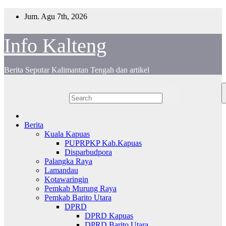
Skip
Jum. Agu 7th, 2026
to
content
Info Kalteng
Berita Seputar Kalimantan Tengah dan artikel
Berita
Kuala Kapuas
PUPRPKP Kab.Kapuas
Disparbudpora
Palangka Raya
Lamandau
Kotawaringin
Pemkab Murung Raya
Pemkab Barito Utara
DPRD
DPRD Kapuas
DPRD Barito Utara