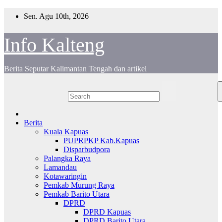
Skip
Sen. Agu 10th, 2026
to
content
Info Kalteng
Berita Seputar Kalimantan Tengah dan artikel
Berita
Kuala Kapuas
PUPRPKP Kab.Kapuas
Disparbudpora
Palangka Raya
Lamandau
Kotawaringin
Pemkab Murung Raya
Pemkab Barito Utara
DPRD
DPRD Kapuas
DPRD Barito Utara