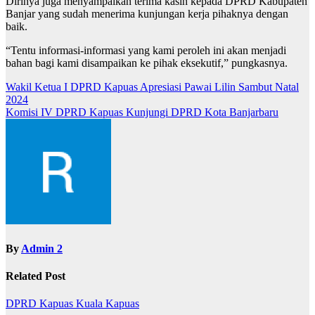
Dirinya juga menyampaikan terima kasih kepada DPRD Kabupaten
Banjar yang sudah menerima kunjungan kerja pihaknya dengan
baik.
“Tentu informasi-informasi yang kami peroleh ini akan menjadi
bahan bagi kami disampaikan ke pihak eksekutif,” pungkasnya.
Navigasi
Wakil Ketua I DPRD Kapuas Apresiasi Pawai Lilin Sambut Natal
2024
pos
Komisi IV DPRD Kapuas Kunjungi DPRD Kota Banjarbaru
By
Admin 2
Related Post
DPRD Kapuas
Kuala Kapuas