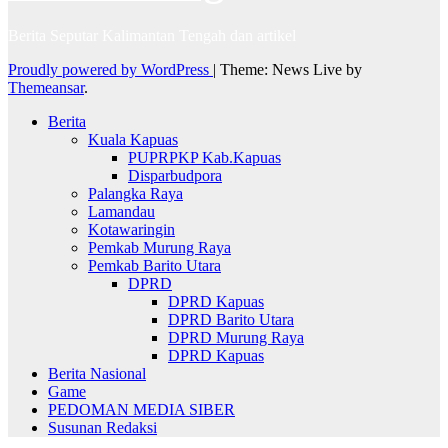
Berita Seputar Kalimantan Tengah dan artikel
Proudly powered by WordPress
|
Theme: News Live by
Themeansar
.
Berita
Kuala Kapuas
PUPRPKP Kab.Kapuas
Disparbudpora
Palangka Raya
Lamandau
Kotawaringin
Pemkab Murung Raya
Pemkab Barito Utara
DPRD
DPRD Kapuas
DPRD Barito Utara
DPRD Murung Raya
DPRD Kapuas
Berita Nasional
Game
PEDOMAN MEDIA SIBER
Susunan Redaksi