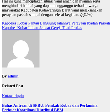
Hal ini guna menciptakan situasi yang aman dan nyaman serta
menghindari hal hal yang dapat mengganggu terhadap warga
masyarakat Kabupaten Kotawaringin Barat yang melaksanakan
perayaan paskah sampai dengan selesai kegiatan.
(pj/dns)
Navigasi
Kapolres Kobar Pantau Langsung Jalannya Perayaan Ibadah Paskah
Kapolres Kobar Imbau Jemaat Gereja Taati Prokes
pos
By
admin
Related Post
Kotawaringin
Bahas Antrean di SPBU, Pemkab Kobar dan Pertamina
Perkuat Koordinasi Distribusi BBM