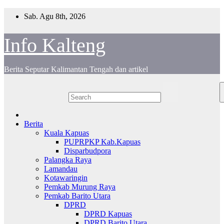
Skip
Sab. Agu 8th, 2026
to
content
Info Kalteng
Berita Seputar Kalimantan Tengah dan artikel
Berita
Kuala Kapuas
PUPRPKP Kab.Kapuas
Disparbudpora
Palangka Raya
Lamandau
Kotawaringin
Pemkab Murung Raya
Pemkab Barito Utara
DPRD
DPRD Kapuas
DPRD Barito Utara