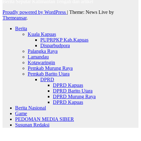
Berita Seputar Kalimantan Tengah dan artikel
Proudly powered by WordPress
|
Theme: News Live by
Themeansar
.
Berita
Kuala Kapuas
PUPRPKP Kab.Kapuas
Disparbudpora
Palangka Raya
Lamandau
Kotawaringin
Pemkab Murung Raya
Pemkab Barito Utara
DPRD
DPRD Kapuas
DPRD Barito Utara
DPRD Murung Raya
DPRD Kapuas
Berita Nasional
Game
PEDOMAN MEDIA SIBER
Susunan Redaksi