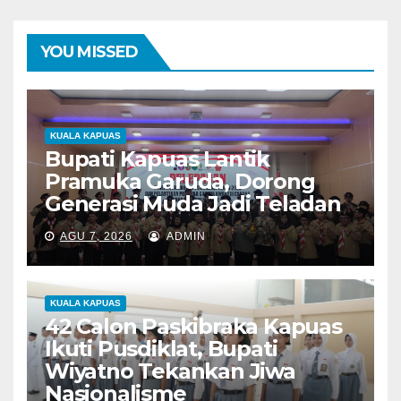
YOU MISSED
KUALA KAPUAS
Bupati Kapuas Lantik
Pramuka Garuda, Dorong
Generasi Muda Jadi Teladan
AGU 7, 2026
ADMIN
KUALA KAPUAS
42 Calon Paskibraka Kapuas
Ikuti Pusdiklat, Bupati
Wiyatno Tekankan Jiwa
Nasionalisme