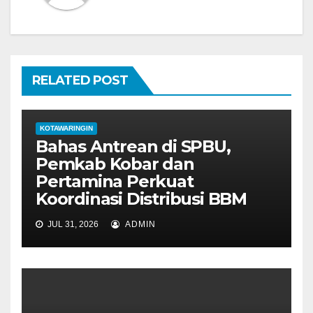
i
p
o
RELATED POST
s
KOTAWARINGIN
Bahas Antrean di SPBU,
Pemkab Kobar dan
Pertamina Perkuat
Koordinasi Distribusi BBM
JUL 31, 2026
ADMIN