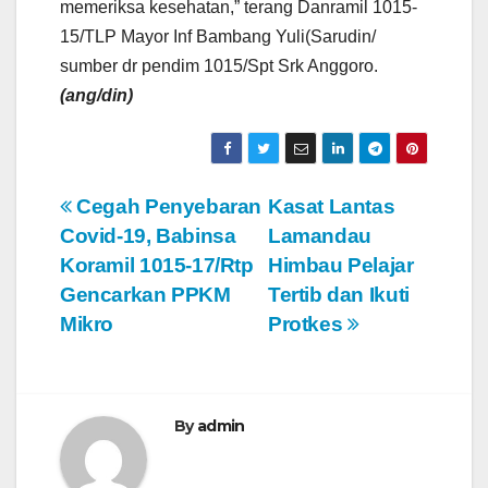
memeriksa kesehatan,” terang Danramil 1015-
15/TLP Mayor Inf Bambang Yuli(Sarudin/
sumber dr pendim 1015/Spt Srk Anggoro.
(ang/din)
N
Cegah Penyebaran
Kasat Lantas
Covid-19, Babinsa
Lamandau
a
Koramil 1015-17/Rtp
Himbau Pelajar
v
Gencarkan PPKM
Tertib dan Ikuti
Mikro
Protkes
i
g
a
By
admin
s