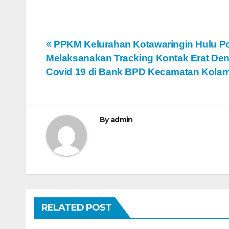
N
PPKM Kelurahan Kotawaringin Hulu P
Melaksanakan Tracking Kontak Erat Deng
a
Covid 19 di Bank BPD Kecamatan Kola
v
i
By
admin
g
a
s
i
RELATED POST
p