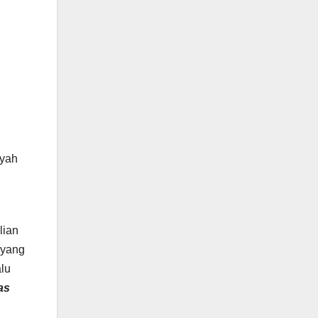
ayah
lian
 yang
lu
as