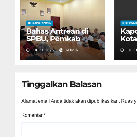
o
s
KOTAWARINGIN
KOTAWAR
Bahas Antrean di
Kapo
SPBU, Pemkab
Kota
Kobar dan
Resm
JUL 31, 2026
ADMIN
JUL 31
Pertamina Perkuat
Koordinasi
Distribusi BBM
Tinggalkan Balasan
Alamat email Anda tidak akan dipublikasikan.
Ruas y
Komentar
*