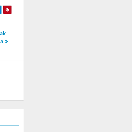
lak
ya