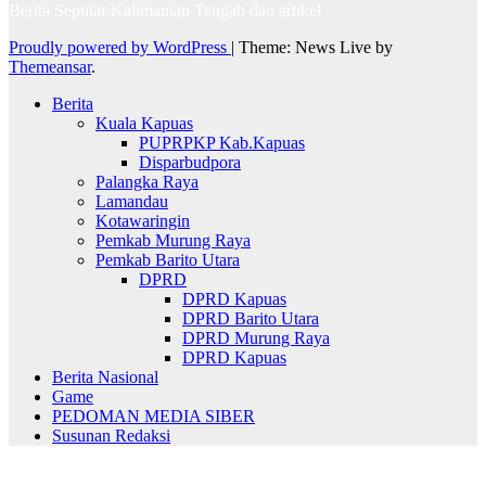
Berita Seputar Kalimantan Tengah dan artikel
Proudly powered by WordPress
|
Theme: News Live by
Themeansar
.
Berita
Kuala Kapuas
PUPRPKP Kab.Kapuas
Disparbudpora
Palangka Raya
Lamandau
Kotawaringin
Pemkab Murung Raya
Pemkab Barito Utara
DPRD
DPRD Kapuas
DPRD Barito Utara
DPRD Murung Raya
DPRD Kapuas
Berita Nasional
Game
PEDOMAN MEDIA SIBER
Susunan Redaksi