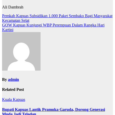
Ali Dambrah
Navigasi
Pemkab Kapuas Subsidikan 1.000 Paket Sembako Bagi Masyarakat
Kecamatan Selat
pos
GOW Kapuas Kunjungi WBP Perempuan Dalam Rangka Hari
Kartini
By
admin
Related Post
Kuala Kapuas
Bupati Kapuas Lantik Pramuka Garuda, Dorong Generasi
Muda Jadi Teladan