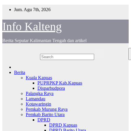
Skip
Jum. Agu 7th, 2026
to
content
Info Kalteng
Berita Seputar Kalimantan Tengah dan artikel
Berita
Kuala Kapuas
PUPRPKP Kab.Kapuas
Disparbudpora
Palangka Raya
Lamandau
Kotawaringin
Pemkab Murung Raya
Pemkab Barito Utara
DPRD
DPRD Kapuas
DPRD Barito Utara