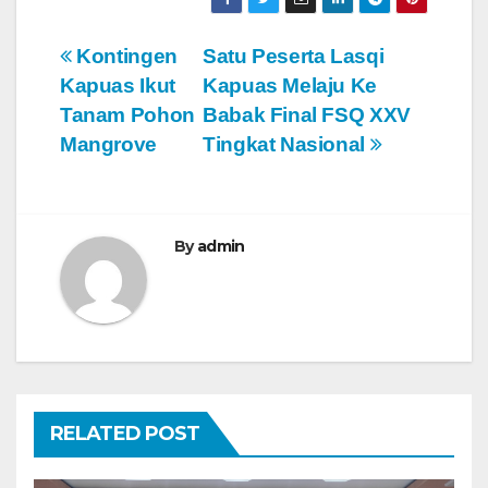
N
Kontingen
Satu Peserta Lasqi
Kapuas Ikut
Kapuas Melaju Ke
a
Tanam Pohon
Babak Final FSQ XXV
v
Mangrove
Tingkat Nasional
i
g
By
admin
a
s
i
p
RELATED POST
o