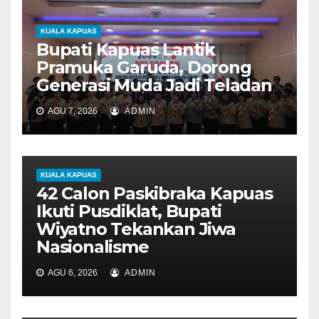
s
KUALA KAPUAS
Bupati Kapuas Lantik
Pramuka Garuda, Dorong
Generasi Muda Jadi Teladan
AGU 7, 2026
ADMIN
KUALA KAPUAS
42 Calon Paskibraka Kapuas
Ikuti Pusdiklat, Bupati
Wiyatno Tekankan Jiwa
Nasionalisme
AGU 6, 2026
ADMIN