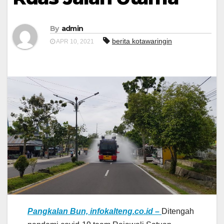
By
admin
berita kotawaringin
APR 10, 2021
Pangkalan Bun, infokalteng.co.id –
Ditengah