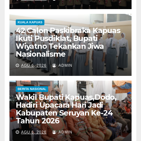
KUALA KAPUAS
42 Calon Paskibraka Kapuas
Ikuti Pusdiklat, Bupati
Wiyatno Tekankan Jiwa
Nasionalisme
AGU 6, 2026
ADMIN
BERITA NASIONAL
Wakil Bupati Kapuas,Dodo,
Hadiri Upacara Hari Jadi
Kabupaten Seruyan Ke-24
Tahun 2026
AGU 6, 2026
ADMIN