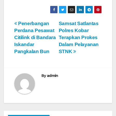
N
Penerbangan
Samsat Satlantas
Perdana Pesawat
Polres Kobar
a
Citilink di Bandara
Terapkan Prokes
v
Iskandar
Dalam Pelayanan
Pangkalan Bun
STNK
i
g
a
By
admin
s
i
p