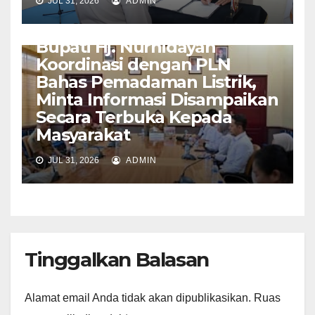
JUL 31, 2026
ADMIN
KOTAWARINGIN
Bupati Hj. Nurhidayah
Koordinasi dengan PLN
Bahas Pemadaman Listrik,
Minta Informasi Disampaikan
Secara Terbuka Kepada
Masyarakat
JUL 31, 2026
ADMIN
Tinggalkan Balasan
Alamat email Anda tidak akan dipublikasikan.
Ruas