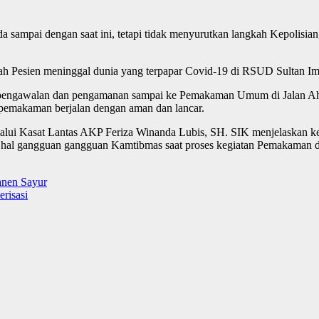
 sampai dengan saat ini, tetapi tidak menyurutkan langkah Kepolisia
h Pesien meninggal dunia yang terpapar Covid-19 di RSUD Sultan I
pengawalan dan pengamanan sampai ke Pemakaman Umum di Jalan Ahm
emakaman berjalan dengan aman dan lancar.
ui Kasat Lantas AKP Feriza Winanda Lubis, SH. SIK menjelaskan keg
 hal gangguan gangguan Kamtibmas saat proses kegiatan Pemakaman da
anen Sayur
risasi