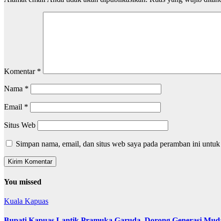
Komentar
*
Nama
*
Email
*
Situs Web
Simpan nama, email, dan situs web saya pada peramban ini untuk
You missed
Kuala Kapuas
Bupati Kapuas Lantik Pramuka Garuda, Dorong Generasi Muda