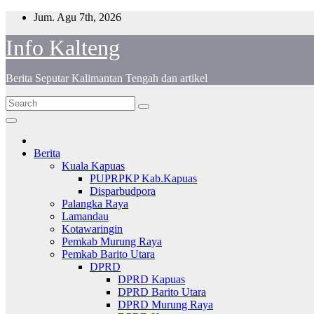
Skip
Jum. Agu 7th, 2026
to
Info Kalteng
content
Berita Seputar Kalimantan Tengah dan artikel
Berita
Kuala Kapuas
PUPRPKP Kab.Kapuas
Disparbudpora
Palangka Raya
Lamandau
Kotawaringin
Pemkab Murung Raya
Pemkab Barito Utara
DPRD
DPRD Kapuas
DPRD Barito Utara
DPRD Murung Raya