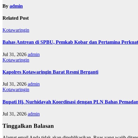
By
admin
Related Post
Kotawaringin
Bahas Antrean di SPBU, Pemkab Kobar dan Pertamina Perkuat
Jul 31, 2026
admin
Kotawaringin
Kapolres Kotawaringin Barat Resmi Berganti
Jul 31, 2026
admin
Kotawaringin
Bupati Hj. Nurhidayah Koordinasi dengan PLN Bahas Pemadam
Jul 31, 2026
admin
Tinggalkan Balasan
Alamat email Anda tidak akan dipublikasikan.
Ruas yang wajib ditan