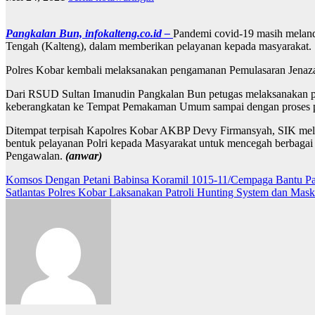
Pangkalan Bun, infokalteng.co.id –
Pandemi covid-19 masih melanda
Tengah (Kalteng), dalam memberikan pelayanan kepada masyarakat.
Polres Kobar kembali melaksanakan pengamanan Pemulasaran Jenaza
Dari RSUD Sultan Imanudin Pangkalan Bun petugas melaksanakan 
keberangkatan ke Tempat Pemakaman Umum sampai dengan proses p
Ditempat terpisah Kapolres Kobar AKBP Devy Firmansyah, SIK melal
bentuk pelayanan Polri kepada Masyarakat untuk mencegah berbagai
Pengawalan.
(anwar)
Navigasi
Komsos Dengan Petani Babinsa Koramil 1015-11/Cempaga Bantu P
Satlantas Polres Kobar Laksanakan Patroli Hunting System dan Maske
pos