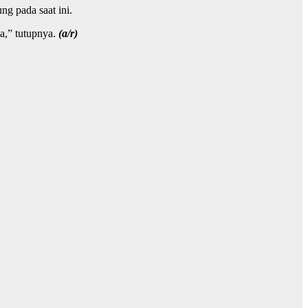
ng pada saat ini.
a,” tutupnya.
(a/r)