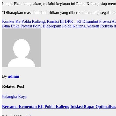
Lanjut Eko mengatakan, melalui kegiatan ini Polda Kalteng siap mene
“Diharapkan masukan dan kritikan yang diberikan terhadap segala ke
Navigasi
Kunker Ke Polda Kalteng, Komisi III DPR – RI Disambut Prosesi A
Bina Etika Profesi Polri, Bidpropam Polda Kalteng Adakan Refresh 
pos
By
admin
Related Post
Palangka Raya
Bersama Kementan RI, Polda Kalteng Inisiasi Rapat Optimalis