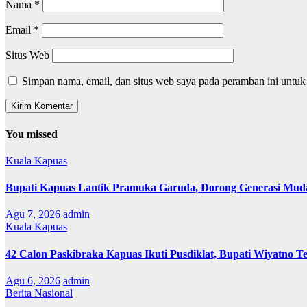
Nama
*
Email
*
Situs Web
Simpan nama, email, dan situs web saya pada peramban ini untuk
You missed
Kuala Kapuas
Bupati Kapuas Lantik Pramuka Garuda, Dorong Generasi Muda
Agu 7, 2026
admin
Kuala Kapuas
42 Calon Paskibraka Kapuas Ikuti Pusdiklat, Bupati Wiyatno T
Agu 6, 2026
admin
Berita Nasional