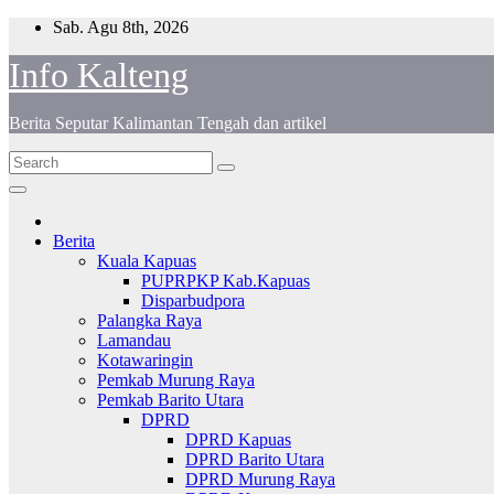
Skip
Sab. Agu 8th, 2026
to
Info Kalteng
content
Berita Seputar Kalimantan Tengah dan artikel
Berita
Kuala Kapuas
PUPRPKP Kab.Kapuas
Disparbudpora
Palangka Raya
Lamandau
Kotawaringin
Pemkab Murung Raya
Pemkab Barito Utara
DPRD
DPRD Kapuas
DPRD Barito Utara
DPRD Murung Raya