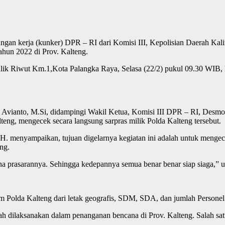
an kerja (kunker) DPR – RI dari Komisi III, Kepolisian Daerah Kalim
ahun 2022 di Prov. Kalteng.
jilik Riwut Km.1,Kota Palangka Raya, Selasa (22/2) pukul 09.30 WIB,
g Avianto, M.Si, didampingi Wakil Ketua, Komisi III DPR – RI, Desm
lteng, mengecek secara langsung sarpras milik Polda Kalteng tersebut.
. menyampaikan, tujuan digelarnya kegiatan ini adalah untuk mengec
eng.
ana prasarannya. Sehingga kedepannya semua benar benar siap siaga,” 
m Polda Kalteng dari letak geografis, SDM, SDA, dan jumlah Personel 
telah dilaksanakan dalam penanganan bencana di Prov. Kalteng. Salah s