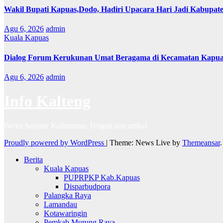
Wakil Bupati Kapuas,Dodo, Hadiri Upacara Hari Jadi Kabupat
Agu 6, 2026
admin
Kuala Kapuas
Dialog Forum Kerukunan Umat Beragama di Kecamatan Kapu
Agu 6, 2026
admin
Info Kalteng
Berita Seputar Kalimantan Tengah dan artikel
Proudly powered by WordPress
|
Theme: News Live by
Themeansar
.
Berita
Kuala Kapuas
PUPRPKP Kab.Kapuas
Disparbudpora
Palangka Raya
Lamandau
Kotawaringin
Pemkab Murung Raya