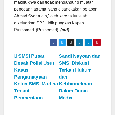
makhluknya dan tidak mengandung muatan
penodaan agama yang disangkakan pelapor
Ahmad Syahrudin,” oleh karena itu telah
dikeluarkan SP2 Lidik pungkas Kapen
Puspomad. (Puspomad).
(sut)
N
SMSI Pusat
Sandi Nayoan dan
Desak Polisi Usut
SMSI Diskusi
a
Kasus
Terkait Hukum
v
Penganiayaan
dan
Ketua SMSI Madina
Kebhinnekaan
i
Terkait
Dalam Dunia
g
Pemberitaan
Media
a