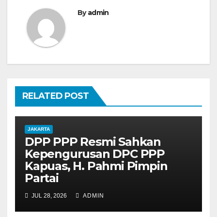
s
By
admin
i
p
o
s
RELATED POST
JAKARTA
DPP PPP Resmi Sahkan
Kepengurusan DPC PPP
Kapuas, H. Pahmi Pimpin
Partai
JUL 28, 2026
ADMIN