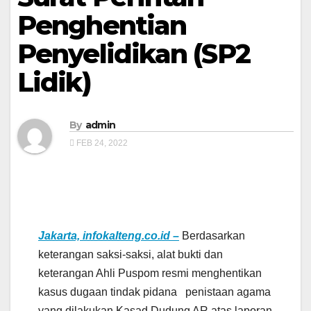
Penghentian
Penyelidikan (SP2
Lidik)
By
admin
FEB 24, 2022
Jakarta, infokalteng.co.id –
Berdasarkan
keterangan saksi-saksi, alat bukti dan
keterangan Ahli Puspom resmi menghentikan
kasus dugaan tindak pidana penistaan agama
yang dilakukan Kasad Dudung AR atas laporan