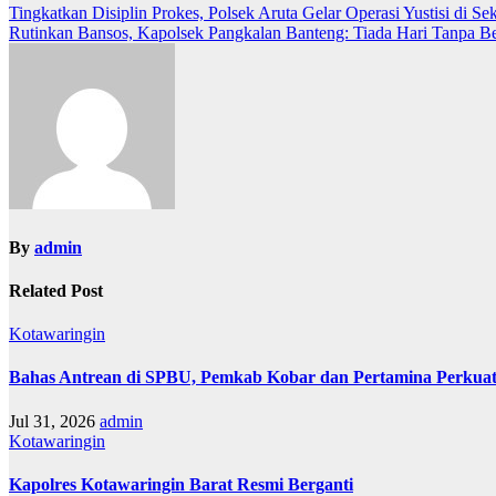
Navigasi
Tingkatkan Disiplin Prokes, Polsek Aruta Gelar Operasi Yustisi di Se
Rutinkan Bansos, Kapolsek Pangkalan Banteng: Tiada Hari Tanpa B
pos
By
admin
Related Post
Kotawaringin
Bahas Antrean di SPBU, Pemkab Kobar dan Pertamina Perkuat
Jul 31, 2026
admin
Kotawaringin
Kapolres Kotawaringin Barat Resmi Berganti