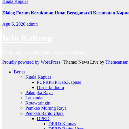
Kuala Kapuas
Dialog Forum Kerukunan Umat Beragama di Kecamatan Kapu
Agu 6, 2026
admin
Info Kalteng
Berita Seputar Kalimantan Tengah dan artikel
Proudly powered by WordPress
|
Theme: News Live by
Themeansar
.
Berita
Kuala Kapuas
PUPRPKP Kab.Kapuas
Disparbudpora
Palangka Raya
Lamandau
Kotawaringin
Pemkab Murung Raya
Pemkab Barito Utara
DPRD
DPRD Kapuas
DPRD Barito Utara