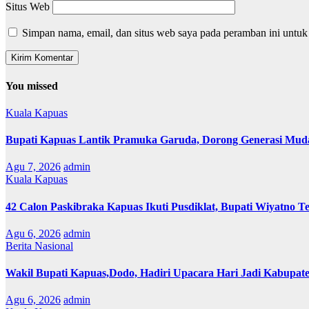
Situs Web
Simpan nama, email, dan situs web saya pada peramban ini untuk
You missed
Kuala Kapuas
Bupati Kapuas Lantik Pramuka Garuda, Dorong Generasi Muda
Agu 7, 2026
admin
Kuala Kapuas
42 Calon Paskibraka Kapuas Ikuti Pusdiklat, Bupati Wiyatno T
Agu 6, 2026
admin
Berita Nasional
Wakil Bupati Kapuas,Dodo, Hadiri Upacara Hari Jadi Kabupat
Agu 6, 2026
admin