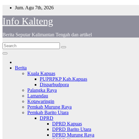
Skip
Jum. Agu 7th, 2026
to
Info Kalteng
content
Berita Seputar Kalimantan Tengah dan artikel
Berita
Kuala Kapuas
PUPRPKP Kab.Kapuas
Disparbudpora
Palangka Raya
Lamandau
Kotawaringin
Pemkab Murung Raya
Pemkab Barito Utara
DPRD
DPRD Kapuas
DPRD Barito Utara
DPRD Murung Raya