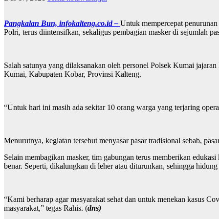
Pangkalan Bun, infokalteng.co.id –
Untuk mempercepat penurunan ka
Polri, terus diintensifkan, sekaligus pembagian masker di sejumlah pas
Salah satunya yang dilaksanakan oleh personel Polsek Kumai jajara
Kumai, Kabupaten Kobar, Provinsi Kalteng.
“Untuk hari ini masih ada sekitar 10 orang warga yang terjaring ope
Menurutnya, kegiatan tersebut menyasar pasar tradisional sebab, p
Selain membagikan masker, tim gabungan terus memberikan edukasi
benar. Seperti, dikalungkan di leher atau diturunkan, sehingga hidun
“Kami berharap agar masyarakat sehat dan untuk menekan kasus Covi
masyarakat,” tegas Rahis. (
dns)