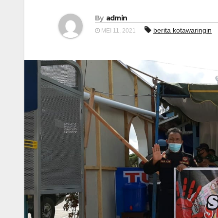
By
admin
berita kotawaringin
MEI 11, 2021