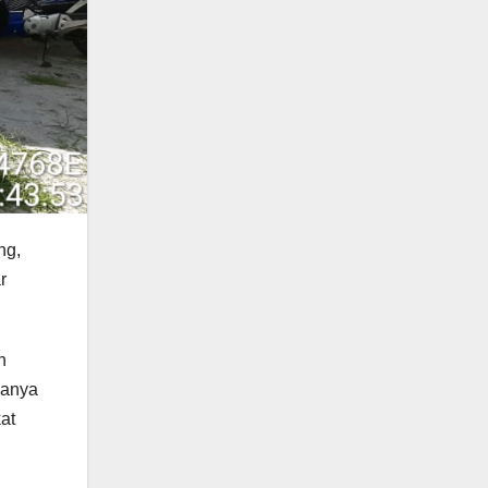
ng,
r
n
danya
at