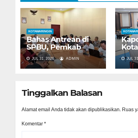
p
o
s
KOTAWARINGIN
KOTAWAR
Bahas Antrean di
Kapo
SPBU, Pemkab
Kota
Kobar dan
Resm
JUL 31, 2026
ADMIN
JUL 31
Pertamina Perkuat
Koordinasi
Distribusi BBM
Tinggalkan Balasan
Alamat email Anda tidak akan dipublikasikan.
Ruas y
Komentar
*