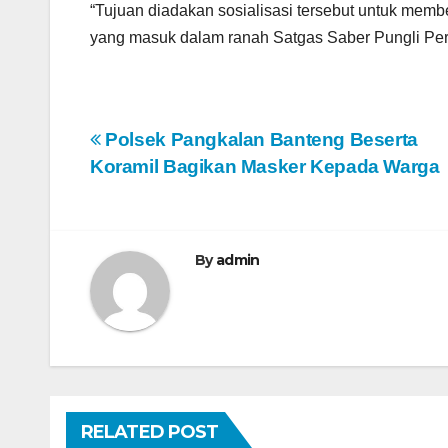
“Tujuan diadakan sosialisasi tersebut untuk me
yang masuk dalam ranah Satgas Saber Pungli Perp
N
Polsek Pangkalan Banteng Beserta
Koramil Bagikan Masker Kepada Warga
a
v
i
By
admin
g
a
s
i
RELATED POST