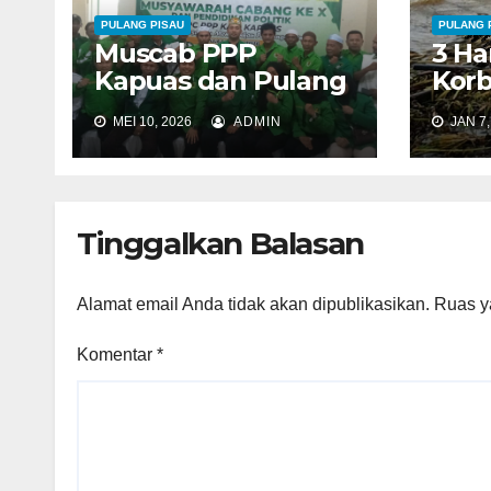
s
PULANG PISAU
PULANG 
Muscab PPP
3 Ha
Kapuas dan Pulang
Korb
Pisau Sukses
Terb
MEI 10, 2026
ADMIN
JAN 7,
Digelar
di K
Sela
Tinggalkan Balasan
Alamat email Anda tidak akan dipublikasikan.
Ruas y
Komentar
*