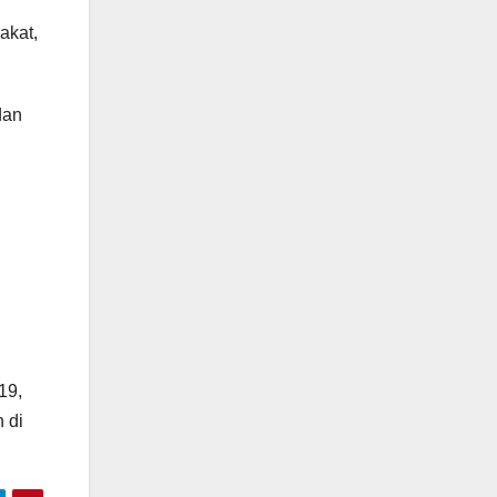
akat,
dan
19,
 di