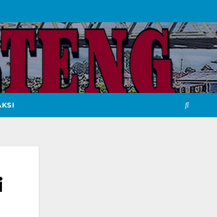
KSI
i