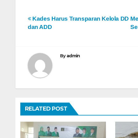
N
Kades Harus Transparan Kelola DD
Me
dan ADD
Se
a
v
i
By
admin
g
a
s
i
RELATED POST
p
o