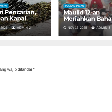
PISAU
PULANG PISAU
ri Pencarian,
Maulid 12-an
an Kapal
Meriahkan Baha
alik Ditemukan
 2026
ADMIN 2
NOV 13, 2025
ADMIN 3
alimantan
tan
ang wajib ditandai
*