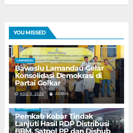
YOU MISSED
LAMANDAU
Bawaslu Lamandau Gelar
Konsolidasi Demokrasi di
Partai Golkar
AGU 9, 2026
ADMIN
KOTAWARINGIN
Pemkab Kobar Tindak
Lanjuti Hasil RDP Distribusi
BBM, Satpol PP dan Dishub