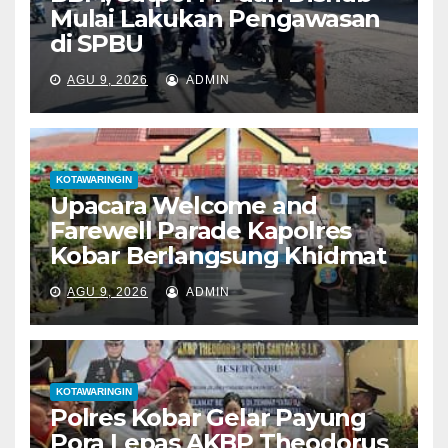
Mulai Lakukan Pengawasan
di SPBU
AGU 9, 2026
ADMIN
KOTAWARINGIN
Upacara Welcome and
Farewell Parade Kapolres
Kobar Berlangsung Khidmat
AGU 9, 2026
ADMIN
KOTAWARINGIN
Polres Kobar Gelar Payung
Pora Lepas AKBP Theodorus