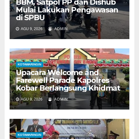
BBM, Satpol PP dan Dishub
Mulai Lakukan Pengawasan
di SPBU
AGU 9, 2026
ADMIN
KOTAWARINGIN
Upacara Welcome and
Farewell Parade Kapolres
Kobar Berlangsung Khidmat
AGU 9, 2026
ADMIN
KOTAWARINGIN