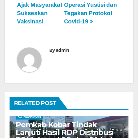
v
Ajak Masyarakat
Operasi Yustisi dan
Sukseskan
Tegakan Protokol
i
Vaksinasi
Covid-19
g
a
By
admin
s
i
p
o
RELATED POST
s
KOTAWARINGIN
Pemkab Kobar Tindak
Lanjuti Hasil RDP Distribusi