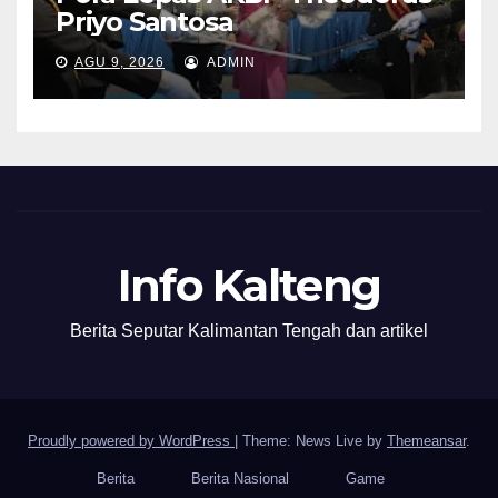
Priyo Santosa
AGU 9, 2026
ADMIN
Info Kalteng
Berita Seputar Kalimantan Tengah dan artikel
Proudly powered by WordPress
|
Theme: News Live by
Themeansar
.
Berita
Berita Nasional
Game