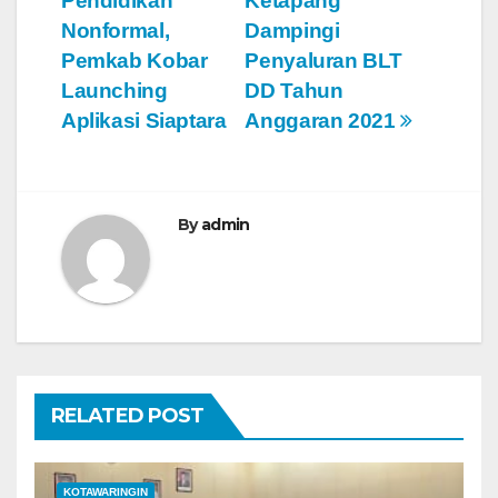
Pendidikan
Ketapang
v
Nonformal,
Dampingi
Pemkab Kobar
Penyaluran BLT
i
Launching
DD Tahun
g
Aplikasi Siaptara
Anggaran 2021
a
s
By
admin
i
p
o
s
RELATED POST
KOTAWARINGIN