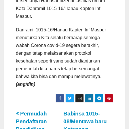
tersedianya Handsanitizer di fasilitas umum.
Kata Danramil 1015-16/Hanau Kapten Inf
Maspur.
Danramil 1015-16/Hanau Kapten Inf Maspur
menuturkan Kita selalu berharap semoga
wabah Corona covid-19 segera berakhir,
dengan tetap melaksanakan protokol
kesehatan seperti yang sudah dianjurkan
pemerintah kita harus tetap bersemangat
bahwa kita bisa dan mampu melewatinya.
(ang/din)
N
Permudah
Babinsa 1015-
Pendaftaran
08/Mentawa baru
a