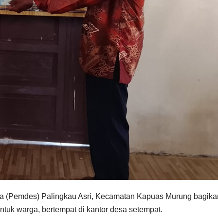
esa (Pemdes) Palingkau Asri, Kecamatan Kapuas Murung bagika
uk warga, bertempat di kantor desa setempat.