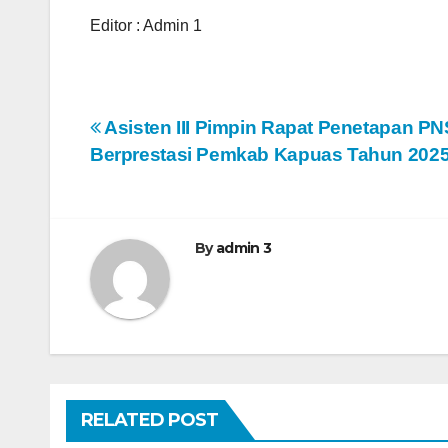
Editor : Admin 1
N
Asisten III Pimpin Rapat Penetapan PN
Berprestasi Pemkab Kapuas Tahun 202
a
v
i
By
admin 3
g
a
s
i
RELATED POST