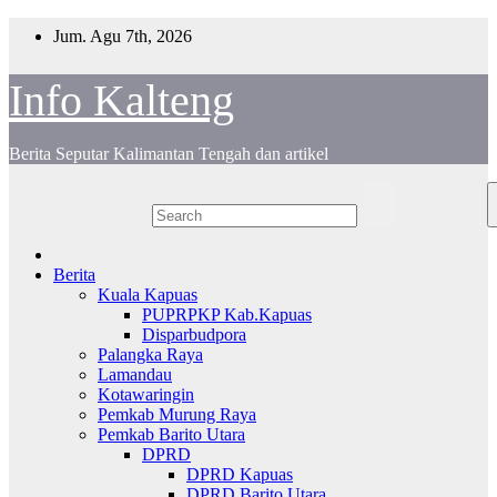
Skip
Jum. Agu 7th, 2026
to
content
Info Kalteng
Berita Seputar Kalimantan Tengah dan artikel
Berita
Kuala Kapuas
PUPRPKP Kab.Kapuas
Disparbudpora
Palangka Raya
Lamandau
Kotawaringin
Pemkab Murung Raya
Pemkab Barito Utara
DPRD
DPRD Kapuas
DPRD Barito Utara