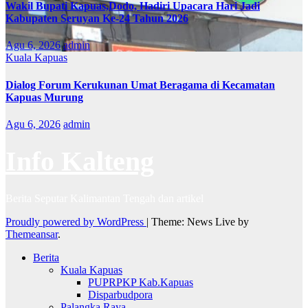
Wakil Bupati Kapuas,Dodo, Hadiri Upacara Hari Jadi
Kabupaten Seruyan Ke-24 Tahun 2026
Agu 6, 2026
admin
Kuala Kapuas
Dialog Forum Kerukunan Umat Beragama di Kecamatan
Kapuas Murung
Agu 6, 2026
admin
Info Kalteng
Berita Seputar Kalimantan Tengah dan artikel
Proudly powered by WordPress
|
Theme: News Live by
Themeansar
.
Berita
Kuala Kapuas
PUPRPKP Kab.Kapuas
Disparbudpora
Palangka Raya