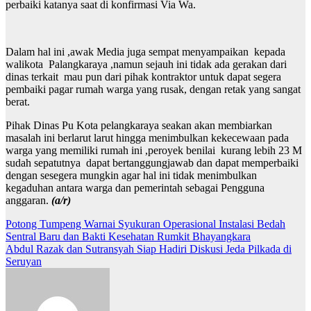
perbaiki katanya saat di konfirmasi Via Wa.
Dalam hal ini ,awak Media juga sempat menyampaikan kepada
walikota Palangkaraya ,namun sejauh ini tidak ada gerakan dari
dinas terkait mau pun dari pihak kontraktor untuk dapat segera
pembaiki pagar rumah warga yang rusak, dengan retak yang sangat
berat.
Pihak Dinas Pu Kota pelangkaraya seakan akan membiarkan
masalah ini berlarut larut hingga menimbulkan kekecewaan pada
warga yang memiliki rumah ini ,peroyek benilai kurang lebih 23 M
sudah sepatutnya dapat bertanggungjawab dan dapat memperbaiki
dengan sesegera mungkin agar hal ini tidak menimbulkan
kegaduhan antara warga dan pemerintah sebagai Pengguna
anggaran.
(a/r)
Navigasi
Potong Tumpeng Warnai Syukuran Operasional Instalasi Bedah
Sentral Baru dan Bakti Kesehatan Rumkit Bhayangkara
pos
Abdul Razak dan Sutransyah Siap Hadiri Diskusi Jeda Pilkada di
Seruyan