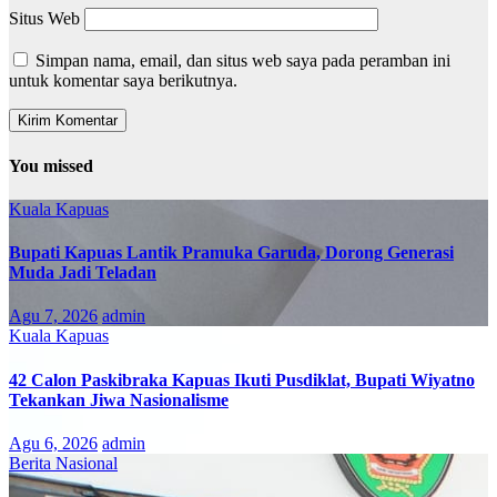
Situs Web
Simpan nama, email, dan situs web saya pada peramban ini
untuk komentar saya berikutnya.
You missed
Kuala Kapuas
Bupati Kapuas Lantik Pramuka Garuda, Dorong Generasi
Muda Jadi Teladan
Agu 7, 2026
admin
Kuala Kapuas
42 Calon Paskibraka Kapuas Ikuti Pusdiklat, Bupati Wiyatno
Tekankan Jiwa Nasionalisme
Agu 6, 2026
admin
Berita Nasional