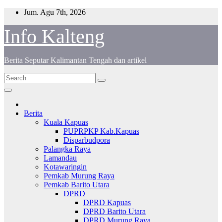
Skip
Jum. Agu 7th, 2026
to
content
Info Kalteng
Berita Seputar Kalimantan Tengah dan artikel
Berita
Kuala Kapuas
PUPRPKP Kab.Kapuas
Disparbudpora
Palangka Raya
Lamandau
Kotawaringin
Pemkab Murung Raya
Pemkab Barito Utara
DPRD
DPRD Kapuas
DPRD Barito Utara
DPRD Murung Raya