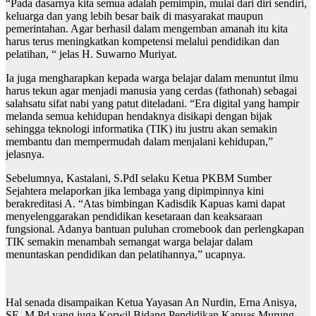
“Pada dasarnya kita semua adalah pemimpin, mulai dari diri sendiri,
keluarga dan yang lebih besar baik di masyarakat maupun
pemerintahan. Agar berhasil dalam mengemban amanah itu kita
harus terus meningkatkan kompetensi melalui pendidikan dan
pelatihan, “ jelas H. Suwarno Muriyat.
Ia juga mengharapkan kepada warga belajar dalam menuntut ilmu
harus tekun agar menjadi manusia yang cerdas (fathonah) sebagai
salahsatu sifat nabi yang patut diteladani. “Era digital yang hampir
melanda semua kehidupan hendaknya disikapi dengan bijak
sehingga teknologi informatika (TIK) itu justru akan semakin
membantu dan mempermudah dalam menjalani kehidupan,”
jelasnya.
Sebelumnya, Kastalani, S.PdI selaku Ketua PKBM Sumber
Sejahtera melaporkan jika lembaga yang dipimpinnya kini
berakreditasi A. “Atas bimbingan Kadisdik Kapuas kami dapat
menyelenggarakan pendidikan kesetaraan dan keaksaraan
fungsional. Adanya bantuan puluhan cromebook dan perlengkapan
TIK semakin menambah semangat warga belajar dalam
menuntaskan pendidikan dan pelatihannya,” ucapnya.
Hal senada disampaikan Ketua Yayasan An Nurdin, Erna Anisya,
SE. M.Pd yang juga Korwil Bidang Pendidikan Kapuas Murung,