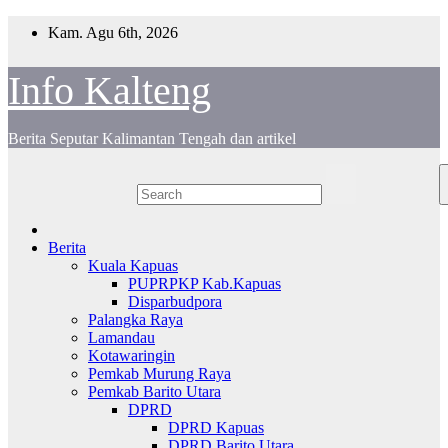
Skip
Kam. Agu 6th, 2026
to
content
Info Kalteng
Berita Seputar Kalimantan Tengah dan artikel
Berita
Kuala Kapuas
PUPRPKP Kab.Kapuas
Disparbudpora
Palangka Raya
Lamandau
Kotawaringin
Pemkab Murung Raya
Pemkab Barito Utara
DPRD
DPRD Kapuas
DPRD Barito Utara