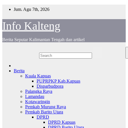
Skip
Jum. Agu 7th, 2026
to
content
Info Kalteng
Berita Seputar Kalimantan Tengah dan artikel
Berita
Kuala Kapuas
PUPRPKP Kab.Kapuas
Disparbudpora
Palangka Raya
Lamandau
Kotawaringin
Pemkab Murung Raya
Pemkab Barito Utara
DPRD
DPRD Kapuas
DPRD Barito Utara