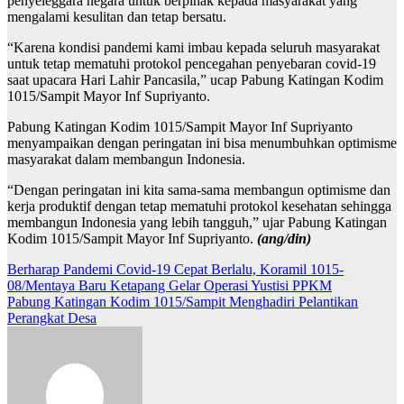
penyeleggara negara untuk berpihak kepada masyarakat yang
mengalami kesulitan dan tetap bersatu.
“Karena kondisi pandemi kami imbau kepada seluruh masyarakat
untuk tetap mematuhi protokol pencegahan penyebaran covid-19
saat upacara Hari Lahir Pancasila,” ucap Pabung Katingan Kodim
1015/Sampit Mayor Inf Supriyanto.
Pabung Katingan Kodim 1015/Sampit Mayor Inf Supriyanto
menyampaikan dengan peringatan ini bisa menumbuhkan optimisme
masyarakat dalam membangun Indonesia.
“Dengan peringatan ini kita sama-sama membangun optimisme dan
kerja produktif dengan tetap mematuhi protokol kesehatan sehingga
membangun Indonesia yang lebih tangguh,” ujar Pabung Katingan
Kodim 1015/Sampit Mayor Inf Supriyanto.
(ang/din)
Navigasi
Berharap Pandemi Covid-19 Cepat Berlalu, Koramil 1015-
08/Mentaya Baru Ketapang Gelar Operasi Yustisi PPKM
pos
Pabung Katingan Kodim 1015/Sampit Menghadiri Pelantikan
Perangkat Desa