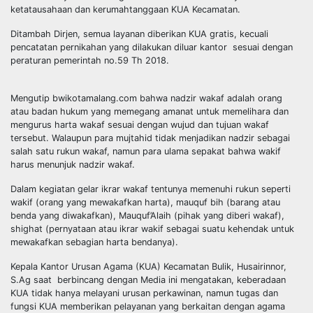
ketatausahaan dan kerumahtanggaan KUA Kecamatan.
Ditambah Dirjen, semua layanan diberikan KUA gratis, kecuali
pencatatan pernikahan yang dilakukan diluar kantor sesuai dengan
peraturan pemerintah no.59 Th 2018.
Mengutip bwikotamalang.com bahwa nadzir wakaf adalah orang
atau badan hukum yang memegang amanat untuk memelihara dan
mengurus harta wakaf sesuai dengan wujud dan tujuan wakaf
tersebut. Walaupun para mujtahid tidak menjadikan nadzir sebagai
salah satu rukun wakaf, namun para ulama sepakat bahwa wakif
harus menunjuk nadzir wakaf.
Dalam kegiatan gelar ikrar wakaf tentunya memenuhi rukun seperti
wakif (orang yang mewakafkan harta), mauquf bih (barang atau
benda yang diwakafkan), Mauquf’Alaih (pihak yang diberi wakaf),
shighat (pernyataan atau ikrar wakif sebagai suatu kehendak untuk
mewakafkan sebagian harta bendanya).
Kepala Kantor Urusan Agama (KUA) Kecamatan Bulik, Husairinnor,
S.Ag saat berbincang dengan Media ini mengatakan, keberadaan
KUA tidak hanya melayani urusan perkawinan, namun tugas dan
fungsi KUA memberikan pelayanan yang berkaitan dengan agama