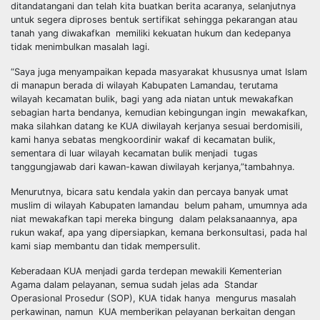
ditandatangani dan telah kita buatkan berita acaranya, selanjutnya
untuk segera diproses bentuk sertifikat sehingga pekarangan atau
tanah yang diwakafkan memiliki kekuatan hukum dan kedepanya
tidak menimbulkan masalah lagi.
“Saya juga menyampaikan kepada masyarakat khususnya umat Islam
di manapun berada di wilayah Kabupaten Lamandau, terutama
wilayah kecamatan bulik, bagi yang ada niatan untuk mewakafkan
sebagian harta bendanya, kemudian kebingungan ingin mewakafkan,
maka silahkan datang ke KUA diwilayah kerjanya sesuai berdomisili,
kami hanya sebatas mengkoordinir wakaf di kecamatan bulik,
sementara di luar wilayah kecamatan bulik menjadi tugas
tanggungjawab dari kawan-kawan diwilayah kerjanya,”tambahnya.
Menurutnya, bicara satu kendala yakin dan percaya banyak umat
muslim di wilayah Kabupaten lamandau belum paham, umumnya ada
niat mewakafkan tapi mereka bingung dalam pelaksanaannya, apa
rukun wakaf, apa yang dipersiapkan, kemana berkonsultasi, pada hal
kami siap membantu dan tidak mempersulit.
Keberadaan KUA menjadi garda terdepan mewakili Kementerian
Agama dalam pelayanan, semua sudah jelas ada Standar
Operasional Prosedur (SOP), KUA tidak hanya mengurus masalah
perkawinan, namun KUA memberikan pelayanan berkaitan dengan