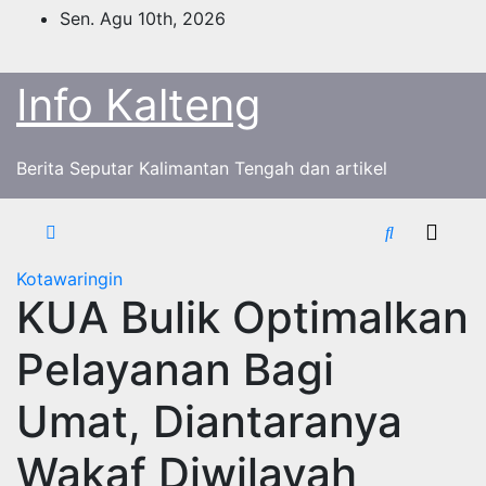
S
Sen. Agu 10th, 2026
k
i
Info Kalteng
p
t
o
c
Berita Seputar Kalimantan Tengah dan artikel
o
n
t
e
Kotawaringin
n
KUA Bulik Optimalkan
t
Pelayanan Bagi
Umat, Diantaranya
Wakaf Diwilayah