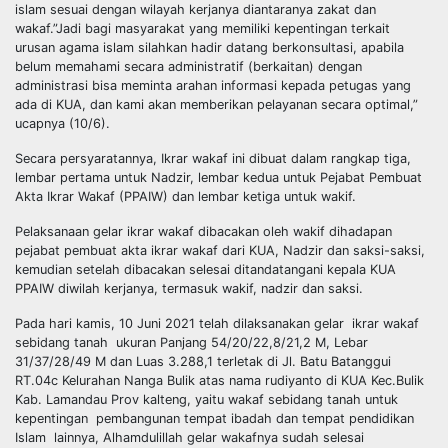
islam sesuai dengan wilayah kerjanya diantaranya zakat dan
wakaf.”Jadi bagi masyarakat yang memiliki kepentingan terkait
urusan agama islam silahkan hadir datang berkonsultasi, apabila
belum memahami secara administratif (berkaitan) dengan
administrasi bisa meminta arahan informasi kepada petugas yang
ada di KUA, dan kami akan memberikan pelayanan secara optimal,”
ucapnya (10/6).
Secara persyaratannya, Ikrar wakaf ini dibuat dalam rangkap tiga,
lembar pertama untuk Nadzir, lembar kedua untuk Pejabat Pembuat
Akta Ikrar Wakaf (PPAIW) dan lembar ketiga untuk wakif.
Pelaksanaan gelar ikrar wakaf dibacakan oleh wakif dihadapan
pejabat pembuat akta ikrar wakaf dari KUA, Nadzir dan saksi-saksi,
kemudian setelah dibacakan selesai ditandatangani kepala KUA
PPAIW diwilah kerjanya, termasuk wakif, nadzir dan saksi.
Pada hari kamis, 10 Juni 2021 telah dilaksanakan gelar ikrar wakaf
sebidang tanah ukuran Panjang 54/20/22,8/21,2 M, Lebar
31/37/28/49 M dan Luas 3.288,1 terletak di Jl. Batu Batanggui
RT.04c Kelurahan Nanga Bulik atas nama rudiyanto di KUA Kec.Bulik
Kab. Lamandau Prov kalteng, yaitu wakaf sebidang tanah untuk
kepentingan pembangunan tempat ibadah dan tempat pendidikan
Islam lainnya, Alhamdulillah gelar wakafnya sudah selesai