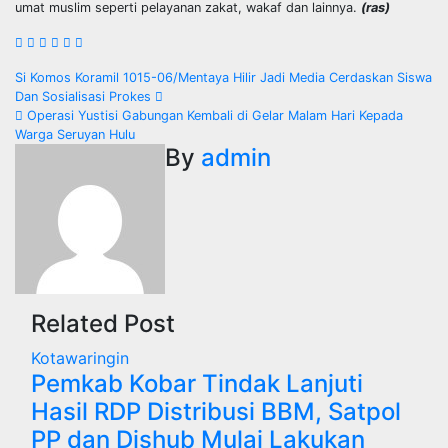
umat muslim seperti pelayanan zakat, wakaf dan lainnya.
(ras)
N
Si Komos Koramil 1015-06/Mentaya Hilir Jadi Media Cerdaskan Siswa
Dan Sosialisasi Prokes
a
Operasi Yustisi Gabungan Kembali di Gelar Malam Hari Kepada
Warga Seruyan Hulu
v
By
admin
i
g
a
s
Related Post
i
Kotawaringin
Pemkab Kobar Tindak Lanjuti
p
Hasil RDP Distribusi BBM, Satpol
o
PP dan Dishub Mulai Lakukan