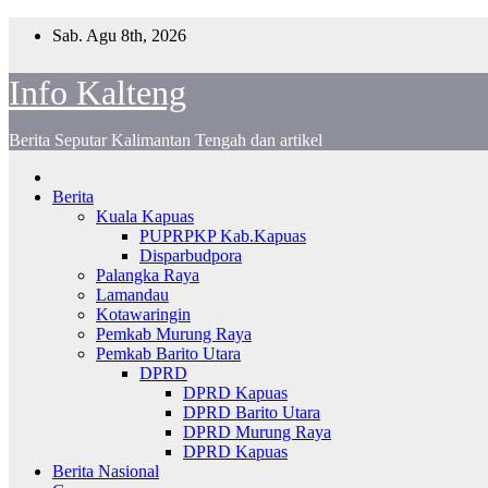
Skip
Sab. Agu 8th, 2026
to
content
Info Kalteng
Berita Seputar Kalimantan Tengah dan artikel
Berita
Kuala Kapuas
PUPRPKP Kab.Kapuas
Disparbudpora
Palangka Raya
Lamandau
Kotawaringin
Pemkab Murung Raya
Pemkab Barito Utara
DPRD
DPRD Kapuas
DPRD Barito Utara
DPRD Murung Raya
DPRD Kapuas
Berita Nasional