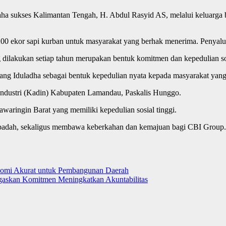
saha sukses Kalimantan Tengah, H. Abdul Rasyid AS, melalui keluarg
200 ekor sapi kurban untuk masyarakat yang berhak menerima. Penyal
ilakukan setiap tahun merupakan bentuk komitmen dan kepedulian s
lang Iduladha sebagai bentuk kepedulian nyata kepada masyarakat yan
 Industri (Kadin) Kabupaten Lamandau, Paskalis Hunggo.
waringin Barat yang memiliki kepedulian sosial tinggi.
l ibadah, sekaligus membawa keberkahan dan kemajuan bagi CBI Group.
nomi Akurat untuk Pembangunan Daerah
gaskan Komitmen Meningkatkan Akuntabilitas