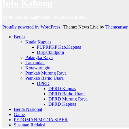
Info Kalteng
Berita Seputar Kalimantan Tengah dan artikel
Proudly powered by WordPress
|
Theme: News Live by
Themeansar
.
Berita
Kuala Kapuas
PUPRPKP Kab.Kapuas
Disparbudpora
Palangka Raya
Lamandau
Kotawaringin
Pemkab Murung Raya
Pemkab Barito Utara
DPRD
DPRD Kapuas
DPRD Barito Utara
DPRD Murung Raya
DPRD Kapuas
Berita Nasional
Game
PEDOMAN MEDIA SIBER
Susunan Redaksi