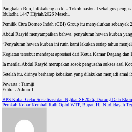
Pangkalan Bun, infokalteng.co.id – Tokoh nasional sekaligus pengu
Iduladha 1447 Hijriah/2026 Masehi.
Pemilik Citra Borneo Indah (CBI) Group itu menyalurkan sebanyak 
Abdul Rasyid menyampaikan bahwa, penyaluran hewan kurban yang d
“Penyaluran hewan kurban ini rutin kami lakukan setiap tahun menje
Kegiatan tersebut mendapat apresiasi dari Ketua Kamar Dagang dan
Ia menilai Abdul Rasyid merupakan sosok pengusaha sukses asal Kota
Setelah itu, dirinya berharap kebaikan yang dilakukan menjadi ama
Pewarta : Tarmiji
Editor : Admin 1
Navigasi
BPS Kobar Gelar Sosialisasi dan Ngibar SE2026, Dorong Data Eko
Pemkab Kobar Kembali Raih Opini WTP, Bupati Hj. Nurhidayah Te
pos