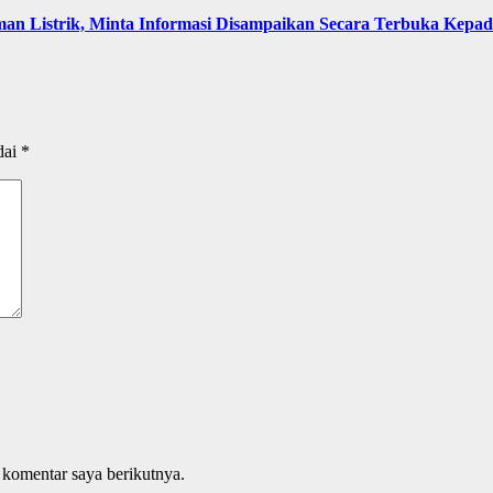
an Listrik, Minta Informasi Disampaikan Secara Terbuka Kepa
dai
*
 komentar saya berikutnya.