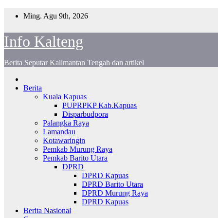
Skip
Ming. Agu 9th, 2026
to
content
Info Kalteng
Berita Seputar Kalimantan Tengah dan artikel
Berita
Kuala Kapuas
PUPRPKP Kab.Kapuas
Disparbudpora
Palangka Raya
Lamandau
Kotawaringin
Pemkab Murung Raya
Pemkab Barito Utara
DPRD
DPRD Kapuas
DPRD Barito Utara
DPRD Murung Raya
DPRD Kapuas
Berita Nasional