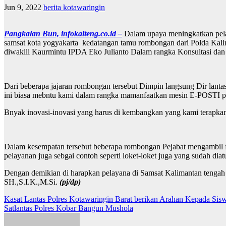
Jun 9, 2022
berita kotawaringin
Pangkalan Bun, infokalteng.co.id –
Dalam upaya meningkatkan pelay
samsat kota yogyakarta kedatangan tamu rombongan dari Polda Kalim
diwakili Kaurmintu IPDA Eko Julianto Dalam rangka Konsultasi dan
Dari beberapa jajaran rombongan tersebut Dimpin langsung Dir lan
ini biasa mebntu kami dalam rangka mamanfaatkan mesin E-POSTI p
Bnyak inovasi-inovasi yang harus di kembangkan yang kami terapka
Dalam kesempatan tersebut beberapa rombongan Pejabat mengambil fo
pelayanan juga sebgai contoh seperti loket-loket juga yang sudah d
Dengan demikian di harapkan pelayana di Samsat Kalimantan tengah
SH.,S.I.K.,M.Si.
(pj/dp)
Navigasi
Kasat Lantas Polres Kotawaringin Barat berikan Arahan Kepada S
Satlantas Polres Kobar Bangun Mushola
pos