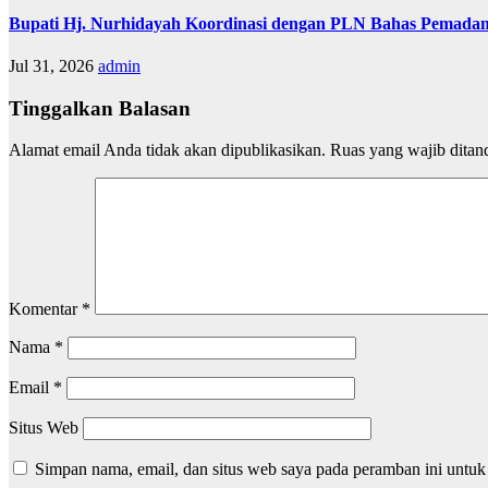
Bupati Hj. Nurhidayah Koordinasi dengan PLN Bahas Pemadam
Jul 31, 2026
admin
Tinggalkan Balasan
Alamat email Anda tidak akan dipublikasikan.
Ruas yang wajib ditan
Komentar
*
Nama
*
Email
*
Situs Web
Simpan nama, email, dan situs web saya pada peramban ini untuk