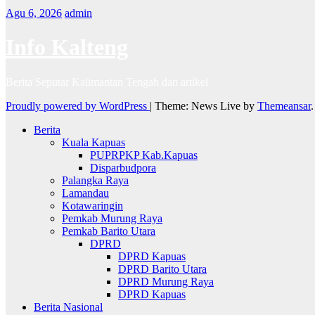
Agu 6, 2026
admin
Info Kalteng
Berita Seputar Kalimantan Tengah dan artikel
Proudly powered by WordPress
|
Theme: News Live by
Themeansar
.
Berita
Kuala Kapuas
PUPRPKP Kab.Kapuas
Disparbudpora
Palangka Raya
Lamandau
Kotawaringin
Pemkab Murung Raya
Pemkab Barito Utara
DPRD
DPRD Kapuas
DPRD Barito Utara
DPRD Murung Raya
DPRD Kapuas
Berita Nasional