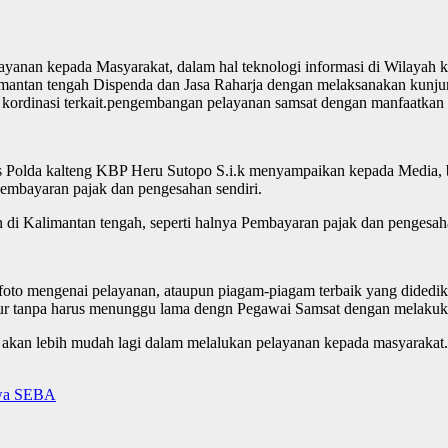
anan kepada Masyarakat, dalam hal teknologi informasi di Wilayah ke
antan tengah Dispenda dan Jasa Raharja dengan melaksanakan kunjunga
 kordinasi terkait.pengembangan pelayanan samsat dengan manfaatkan
tas Polda kalteng KBP Heru Sutopo S.i.k menyampaikan kepada Media, 
embayaran pajak dan pengesahan sendiri.
n di Kalimantan tengah, seperti halnya Pembayaran pajak dan penges
to mengenai pelayanan, ataupun piagam-piagam terbaik yang didedika
iatur tanpa harus menunggu lama dengn Pegawai Samsat dengan melakuk
 akan lebih mudah lagi dalam melalukan pelayanan kepada masyaraka
iswa SEBA