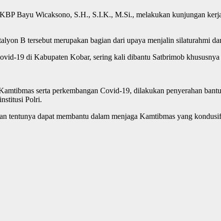
AKBP Bayu Wicaksono, S.H., S.I.K., M.Si., melakukan kunjungan ker
n B tersebut merupakan bagian dari upaya menjalin silaturahmi dan si
vid-19 di Kabupaten Kobar, sering kali dibantu Satbrimob khususnya
ika Kamtibmas serta perkembangan Covid-19, dilakukan penyerahan ban
stitusi Polri.
t dan tentunya dapat membantu dalam menjaga Kamtibmas yang kondusi