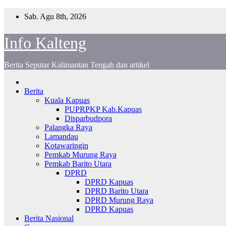
Skip
Sab. Agu 8th, 2026
to
content
Info Kalteng
Berita Seputar Kalimantan Tengah dan artikel
Berita
Kuala Kapuas
PUPRPKP Kab.Kapuas
Disparbudpora
Palangka Raya
Lamandau
Kotawaringin
Pemkab Murung Raya
Pemkab Barito Utara
DPRD
DPRD Kapuas
DPRD Barito Utara
DPRD Murung Raya
DPRD Kapuas
Berita Nasional