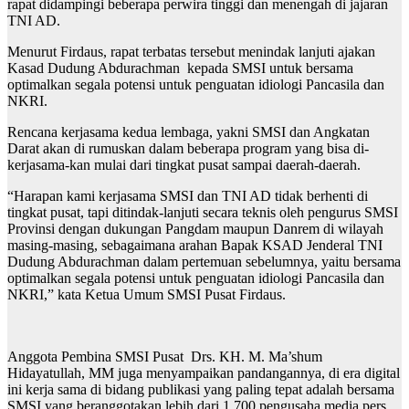
rapat didampingi beberapa perwira tinggi dan menengah di jajaran
TNI AD.
Menurut Firdaus, rapat terbatas tersebut menindak lanjuti ajakan
Kasad Dudung Abdurachman kepada SMSI untuk bersama
optimalkan segala potensi untuk penguatan idiologi Pancasila dan
NKRI.
Rencana kerjasama kedua lembaga, yakni SMSI dan Angkatan
Darat akan di rumuskan dalam beberapa program yang bisa di-
kerjasama-kan mulai dari tingkat pusat sampai daerah-daerah.
“Harapan kami kerjasama SMSI dan TNI AD tidak berhenti di
tingkat pusat, tapi ditindak-lanjuti secara teknis oleh pengurus SMSI
Provinsi dengan dukungan Pangdam maupun Danrem di wilayah
masing-masing, sebagaimana arahan Bapak KSAD Jenderal TNI
Dudung Abdurachman dalam pertemuan sebelumnya, yaitu bersama
optimalkan segala potensi untuk penguatan idiologi Pancasila dan
NKRI,” kata Ketua Umum SMSI Pusat Firdaus.
Anggota Pembina SMSI Pusat Drs. KH. M. Ma’shum
Hidayatullah, MM juga menyampaikan pandangannya, di era digital
ini kerja sama di bidang publikasi yang paling tepat adalah bersama
SMSI yang beranggotakan lebih dari 1.700 pengusaha media pers