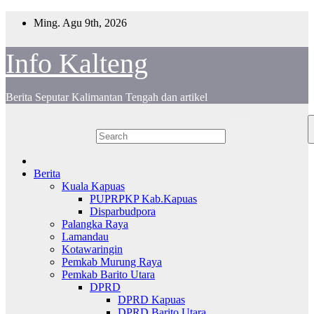
Skip
Ming. Agu 9th, 2026
to
content
Info Kalteng
Berita Seputar Kalimantan Tengah dan artikel
Berita
Kuala Kapuas
PUPRPKP Kab.Kapuas
Disparbudpora
Palangka Raya
Lamandau
Kotawaringin
Pemkab Murung Raya
Pemkab Barito Utara
DPRD
DPRD Kapuas
DPRD Barito Utara