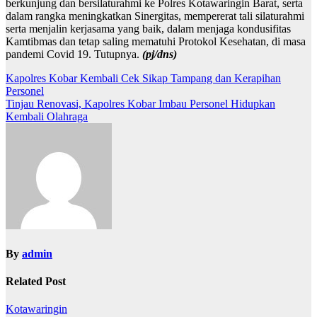
berkunjung dan bersilaturahmi ke Polres Kotawaringin Barat, serta
dalam rangka meningkatkan Sinergitas, mempererat tali silaturahmi
serta menjalin kerjasama yang baik, dalam menjaga kondusifitas
Kamtibmas dan tetap saling mematuhi Protokol Kesehatan, di masa
pandemi Covid 19. Tutupnya.
(pj/dns)
Navigasi
Kapolres Kobar Kembali Cek Sikap Tampang dan Kerapihan
Personel
pos
Tinjau Renovasi, Kapolres Kobar Imbau Personel Hidupkan
Kembali Olahraga
By
admin
Related Post
Kotawaringin