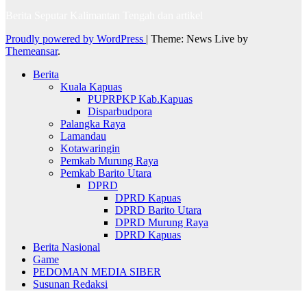
Berita Seputar Kalimantan Tengah dan artikel
Proudly powered by WordPress
|
Theme: News Live by
Themeansar
.
Berita
Kuala Kapuas
PUPRPKP Kab.Kapuas
Disparbudpora
Palangka Raya
Lamandau
Kotawaringin
Pemkab Murung Raya
Pemkab Barito Utara
DPRD
DPRD Kapuas
DPRD Barito Utara
DPRD Murung Raya
DPRD Kapuas
Berita Nasional
Game
PEDOMAN MEDIA SIBER
Susunan Redaksi