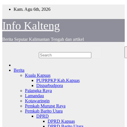
Skip
Kam. Agu 6th, 2026
to
content
Info Kalteng
Berita Seputar Kalimantan Tengah dan artikel
Berita
Kuala Kapuas
PUPRPKP Kab.Kapuas
Disparbudpora
Palangka Raya
Lamandau
Kotawaringin
Pemkab Murung Raya
Pemkab Barito Utara
DPRD
DPRD Kapuas
DPRD Barito Utara