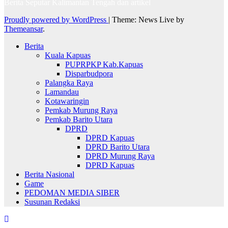
Berita Seputar Kalimantan Tengah dan artikel
Proudly powered by WordPress
|
Theme: News Live by
Themeansar
.
Berita
Kuala Kapuas
PUPRPKP Kab.Kapuas
Disparbudpora
Palangka Raya
Lamandau
Kotawaringin
Pemkab Murung Raya
Pemkab Barito Utara
DPRD
DPRD Kapuas
DPRD Barito Utara
DPRD Murung Raya
DPRD Kapuas
Berita Nasional
Game
PEDOMAN MEDIA SIBER
Susunan Redaksi