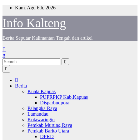
Skip
Kam. Agu 6th, 2026
to
content
Info Kalteng
Berita Seputar Kalimantan Tengah dan artikel
Berita
Kuala Kapuas
PUPRPKP Kab.Kapuas
Disparbudpora
Palangka Raya
Lamandau
Kotawaringin
Pemkab Murung Raya
Pemkab Barito Utara
DPRD