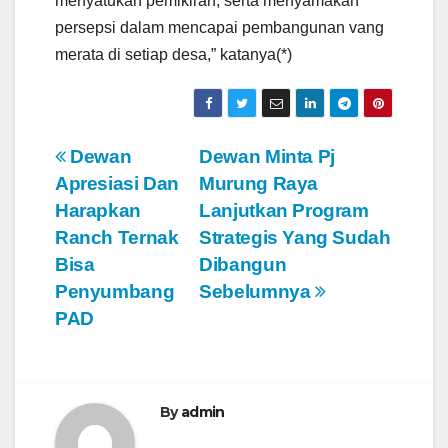
menyatukan pemikiran, serta menyamakan
persepsi dalam mencapai pembangunan vang
merata di setiap desa,” katanya(*)
N
Dewan
Dewan Minta Pj
Apresiasi Dan
Murung Raya
a
Harapkan
Lanjutkan Program
v
Ranch Ternak
Strategis Yang Sudah
Bisa
Dibangun
i
Penyumbang
Sebelumnya
g
PAD
a
s
By
admin