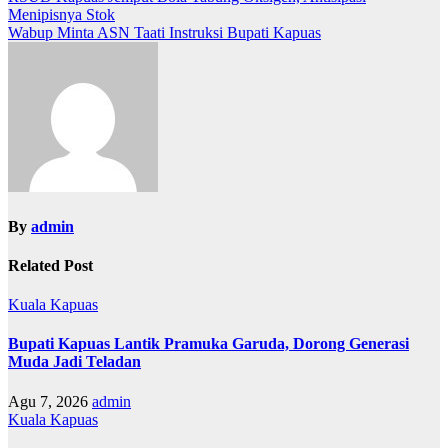
Navigasi
Menipisnya Stok
pos
Wabup Minta ASN Taati Instruksi Bupati Kapuas
By
admin
Related Post
Kuala Kapuas
Bupati Kapuas Lantik Pramuka Garuda, Dorong Generasi
Muda Jadi Teladan
Agu 7, 2026
admin
Kuala Kapuas