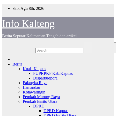
Skip
Sab. Agu 8th, 2026
to
content
Info Kalteng
Berita Seputar Kalimantan Tengah dan artikel
Berita
Kuala Kapuas
PUPRPKP Kab.Kapuas
Disparbudpora
Palangka Raya
Lamandau
Kotawaringin
Pemkab Murung Raya
Pemkab Barito Utara
DPRD
DPRD Kapuas
DPRD Barito Utara