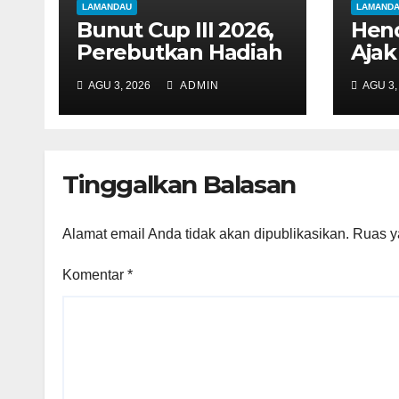
LAMANDAU
LAMAND
Bunut Cup III 2026,
Hen
Perebutkan Hadiah
Ajak
Rp110 Juta
Jag
AGU 3, 2026
ADMIN
AGU 3,
Pej
Pem
Lam
Tinggalkan Balasan
Alamat email Anda tidak akan dipublikasikan.
Ruas y
Komentar
*