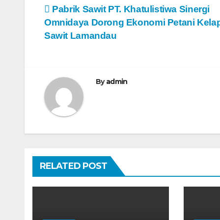
N
Pabrik Sawit PT. Khatulistiwa Sinergi
Omnidaya Dorong Ekonomi Petani Kela
a
Sawit Lamandau
v
i
By
admin
g
a
s
i
RELATED POST
p
o
s