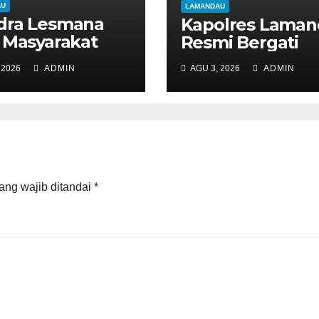
AU
LAMANDAU
dra Lesmana
Kapolres Lama
 Masyarakat
Resmi Bergati
a Semangat
 2026
ADMIN
AGU 3, 2026
ADMIN
uang
ekaran
andau
ang wajib ditandai
*