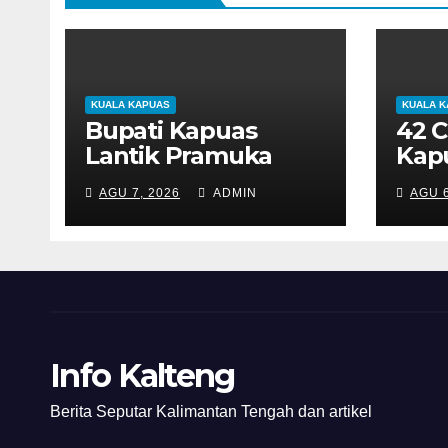
KUALA KAPUAS
KUALA 
Bupati Kapuas
42 C
Lantik Pramuka
Kapu
Garuda, Dorong
Pusd
AGU 7, 2026
ADMIN
AGU 6
Generasi Muda Jadi
Wiy
Teladan
Jiwa
Info Kalteng
Berita Seputar Kalimantan Tengah dan artikel