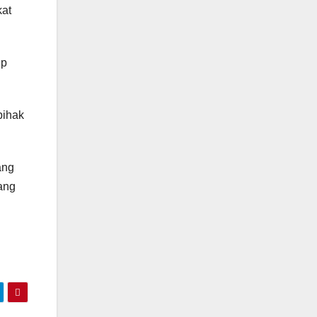
kat
ip
pihak
ang
yang