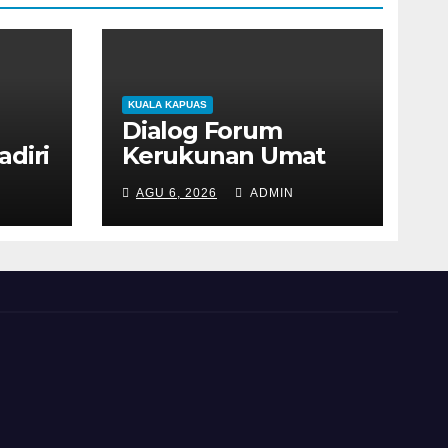
KUALA KAPUAS
Dialog Forum
diri
Kerukunan Umat
di
Beragama di
AGU 6, 2026
ADMIN
uyan
Kecamatan Kapuas
26
Murung