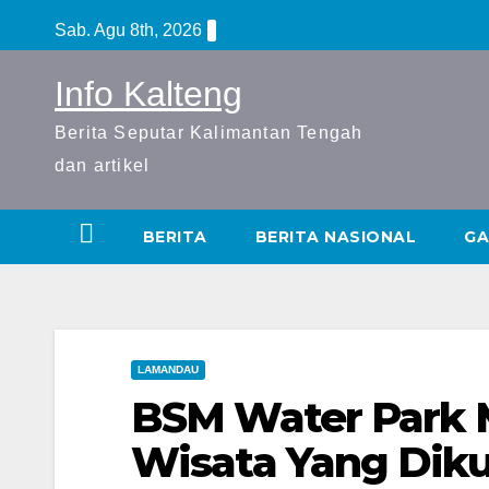
S
Sab. Agu 8th, 2026
k
i
Info Kalteng
p
Berita Seputar Kalimantan Tengah
t
dan artikel
o
c
BERITA
BERITA NASIONAL
GA
o
n
t
e
LAMANDAU
n
BSM Water Park M
t
Wisata Yang Diku