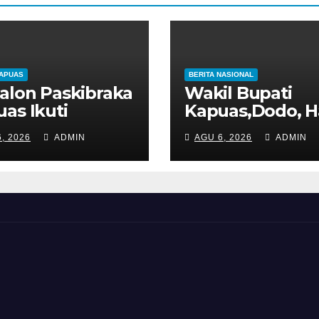
KAPUAS
BERITA NASIONAL
alon Paskibraka
Wakil Bupati
as Ikuti
Kapuas,Dodo, Ha
iklat, Bupati
Upacara Hari Ja
, 2026
ADMIN
AGU 6, 2026
ADMIN
atno Tekankan
Kabupaten Ser
 Nasionalisme
Ke-24 Tahun 20