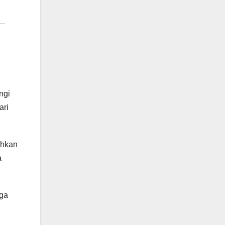
ngi
ari
ahkan
a
uga