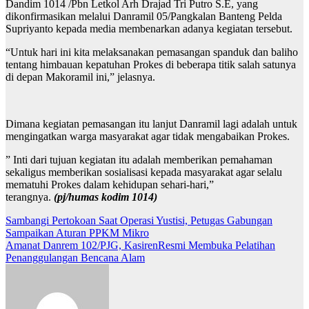
Dandim 1014 /Pbn Letkol Arh Drajad Tri Putro S.E, yang
dikonfirmasikan melalui Danramil 05/Pangkalan Banteng Pelda
Supriyanto kepada media membenarkan adanya kegiatan tersebut.
“Untuk hari ini kita melaksanakan pemasangan spanduk dan baliho
tentang himbauan kepatuhan Prokes di beberapa titik salah satunya
di depan Makoramil ini,” jelasnya.
Dimana kegiatan pemasangan itu lanjut Danramil lagi adalah untuk
mengingatkan warga masyarakat agar tidak mengabaikan Prokes.
” Inti dari tujuan kegiatan itu adalah memberikan pemahaman
sekaligus memberikan sosialisasi kepada masyarakat agar selalu
mematuhi Prokes dalam kehidupan sehari-hari,”
terangnya.
(pj/humas kodim 1014)
Navigasi
Sambangi Pertokoan Saat Operasi Yustisi, Petugas Gabungan
Sampaikan Aturan PPKM Mikro
pos
Amanat Danrem 102/PJG, KasirenResmi Membuka Pelatihan
Penanggulangan Bencana Alam