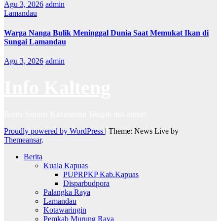
Agu 3, 2026
admin
Lamandau
Warga Nanga Bulik Meninggal Dunia Saat Memukat Ikan di
Sungai Lamandau
Agu 3, 2026
admin
Info Kalteng
Berita Seputar Kalimantan Tengah dan artikel
Proudly powered by WordPress
|
Theme: News Live by
Themeansar
.
Berita
Kuala Kapuas
PUPRPKP Kab.Kapuas
Disparbudpora
Palangka Raya
Lamandau
Kotawaringin
Pemkab Murung Raya