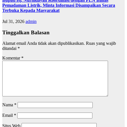
Bupati Hj. Nurhidayah Koordinasi dengan PLN Bahas
Pemadaman Listrik, Minta Informasi Disampaikan Secara
Terbuka Kepada Masyarakat
Jul 31, 2026
admin
Tinggalkan Balasan
Alamat email Anda tidak akan dipublikasikan.
Ruas yang wajib
ditandai
*
Komentar
*
Nama
*
Email
*
Situs Web