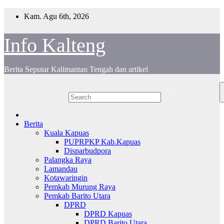
Skip
Kam. Agu 6th, 2026
to
content
Info Kalteng
Berita Seputar Kalimantan Tengah dan artikel
Berita
Kuala Kapuas
PUPRPKP Kab.Kapuas
Disparbudpora
Palangka Raya
Lamandau
Kotawaringin
Pemkab Murung Raya
Pemkab Barito Utara
DPRD
DPRD Kapuas
DPRD Barito Utara