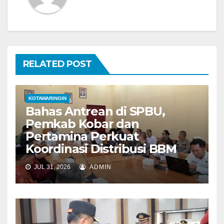
i
p
o
RELATED POST
s
KOTAWARINGIN
Bahas Antrean di SPBU,
Pemkab Kobar dan
Pertamina Perkuat
Koordinasi Distribusi BBM
JUL 31, 2026
ADMIN