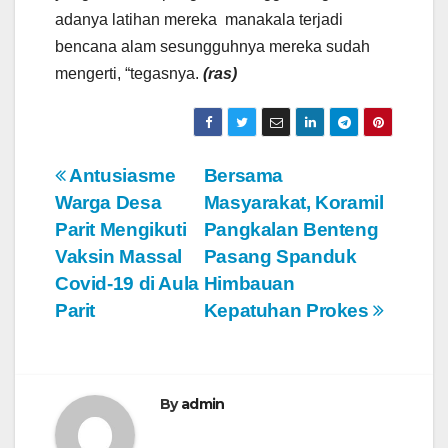
adanya latihan mereka manakala terjadi
bencana alam sesungguhnya mereka sudah
mengerti, “tegasnya.
(ras)
N
Antusiasme
Bersama
Warga Desa
Masyarakat, Koramil
a
Parit Mengikuti
Pangkalan Benteng
v
Vaksin Massal
Pasang Spanduk
Covid-19 di Aula
Himbauan
i
Parit
Kepatuhan Prokes
g
a
By
admin
s