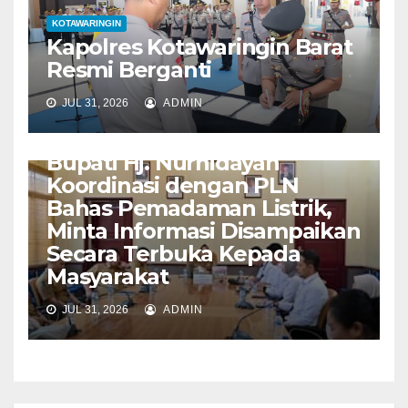
KOTAWARINGIN
Kapolres Kotawaringin Barat
Resmi Berganti
JUL 31, 2026
ADMIN
KOTAWARINGIN
Bupati Hj. Nurhidayah
Koordinasi dengan PLN
Bahas Pemadaman Listrik,
Minta Informasi Disampaikan
Secara Terbuka Kepada
Masyarakat
JUL 31, 2026
ADMIN