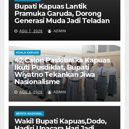
Bupati Kapuas Lantik
Pramuka Garuda, Dorong
Generasi Muda Jadi Teladan
AGU 7, 2026
ADMIN
KUALA KAPUAS
42 Calon Paskibraka Kapuas
Ikuti Pusdiklat, Bupati
Wiyatno Tekankan Jiwa
Nasionalisme
AGU 6, 2026
ADMIN
BERITA NASIONAL
Wakil Bupati Kapuas,Dodo,
Hadiri Upacara Hari Jadi