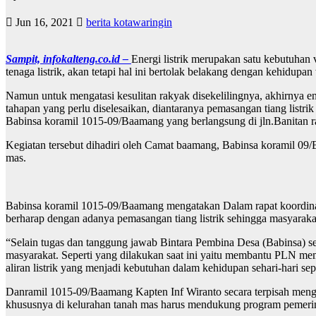
Jun 16, 2021
berita kotawaringin
Sampit, infokalteng.co.id –
Energi listrik merupakan satu kebutuhan 
tenaga listrik, akan tetapi hal ini bertolak belakang dengan kehidupa
Namun untuk mengatasi kesulitan rakyak disekelilingnya, akhirnya en
tahapan yang perlu diselesaikan, diantaranya pemasangan tiang listri
Babinsa koramil 1015-09/Baamang yang berlangsung di jln.Banitan r
Kegiatan tersebut dihadiri oleh Camat baamang, Babinsa koramil 
mas.
Babinsa koramil 1015-09/Baamang mengatakan Dalam rapat koordinasi
berharap dengan adanya pemasangan tiang listrik sehingga masyarak
“Selain tugas dan tanggung jawab Bintara Pembina Desa (Babinsa) seb
masyarakat. Seperti yang dilakukan saat ini yaitu membantu PLN mema
aliran listrik yang menjadi kebutuhan dalam kehidupan sehari-hari 
Danramil 1015-09/Baamang Kapten Inf Wiranto secara terpisah men
khususnya di kelurahan tanah mas harus mendukung program pemerint