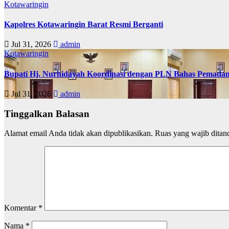
Kotawaringin
Kapolres Kotawaringin Barat Resmi Berganti
Jul 31, 2026
admin
Kotawaringin
Bupati Hj. Nurhidayah Koordinasi dengan PLN Bahas Pemadam
Jul 31, 2026
admin
Tinggalkan Balasan
Alamat email Anda tidak akan dipublikasikan.
Ruas yang wajib ditan
Komentar
*
Nama
*