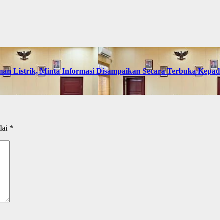
an Listrik, Minta Informasi Disampaikan Secara Terbuka Kepa
dai
*