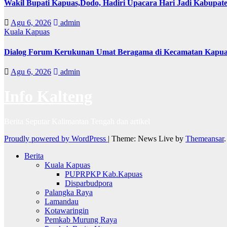
Wakil Bupati Kapuas,Dodo, Hadiri Upacara Hari Jadi Kabupat
Agu 6, 2026
admin
Kuala Kapuas
Dialog Forum Kerukunan Umat Beragama di Kecamatan Kapu
Agu 6, 2026
admin
Info Kalteng
Berita Seputar Kalimantan Tengah dan artikel
Proudly powered by WordPress
|
Theme: News Live by
Themeansar
.
Berita
Kuala Kapuas
PUPRPKP Kab.Kapuas
Disparbudpora
Palangka Raya
Lamandau
Kotawaringin
Pemkab Murung Raya