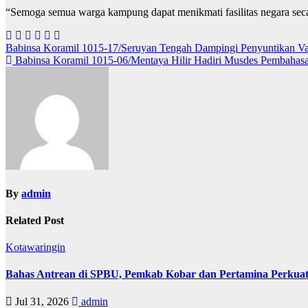
“Semoga semua warga kampung dapat menikmati fasilitas negara sec
Navigasi
Babinsa Koramil 1015-17/Seruyan Tengah Dampingi Penyuntikan V
Babinsa Koramil 1015-06/Mentaya Hilir Hadiri Musdes Pembaha
pos
By
admin
Related Post
Kotawaringin
Bahas Antrean di SPBU, Pemkab Kobar dan Pertamina Perkuat
Jul 31, 2026
admin