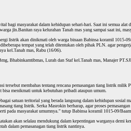
vital bagi masyarakat dalam kehidupan sehari-hari. Saat ini semua al
n warga jln.Banitan raya kelurahan Tanah mas yang sampai saat ini, masy
ergi listrik akan dinikmati oleh warga binaan Babinsa koramil 1015-09/
k dibeberapa tempat yang telah ditentukan oleh pihak PLN. agar pengerj
aya kel.Tanah mas, Rabu (16/06).
09/Bmg, Bhabinkamtibmas, Lurah dan Staf kel.Tanah mas, Manajer PT
 tersebut membahas tentang rencana pemasangan tiang listrik milik 
at bisa menikmati untuk kebutuhan pribadi ataupun umum.
agai satuan teritorial yang berada langsung dalam kehidupan sosial mas
sang tiang listrik. Serka Masrokin berharap, agar proses pemasangan t
seperti pada masyarakat umumnya.” tutup Babinsa koramil 1015-09/Baa
gatakan akan selalau mendukung dalam kepentingan warganya demi kem
ah dalam pemasanagan tiang listrik nantinya.