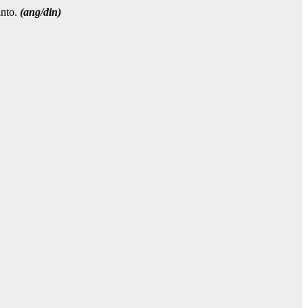
anto.
(ang/din)