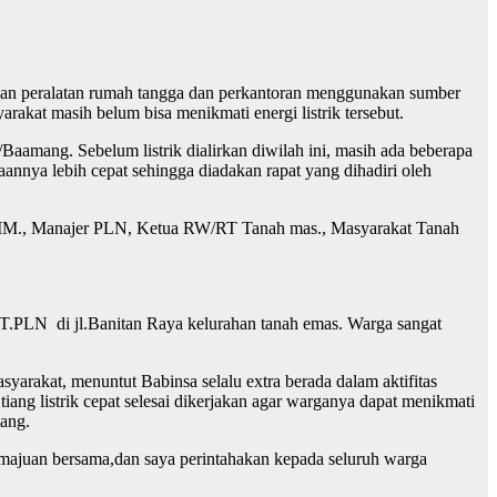
at dan peralatan rumah tangga dan perkantoran menggunakan sumber
arakat masih belum bisa menikmati energi listrik tersebut.
Baamang. Sebelum listrik dialirkan diwilah ini, masih ada beberapa
aannya lebih cepat sehingga diadakan rapat yang dihadiri oleh
.SJIM., Manajer PLN, Ketua RW/RT Tanah mas., Masyarakat Tanah
PT.PLN di jl.Banitan Raya kelurahan tanah emas. Warga sangat
yarakat, menuntut Babinsa selalu extra berada dalam aktifitas
iang listrik cepat selesai dikerjakan agar warganya dapat menikmati
mang.
ajuan bersama,dan saya perintahakan kepada seluruh warga