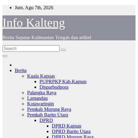
Skip
Jum. Agu 7th, 2026
to
content
Info Kalteng
Berita Seputar Kalimantan Tengah dan artikel
Berita
Kuala Kapuas
PUPRPKP Kab.Kapuas
Disparbudpora
Palangka Raya
Lamandau
Kotawaringin
Pemkab Murung Raya
Pemkab Barito Utara
DPRD
DPRD Kapuas
DPRD Barito Utara
DPRD Murung Raya