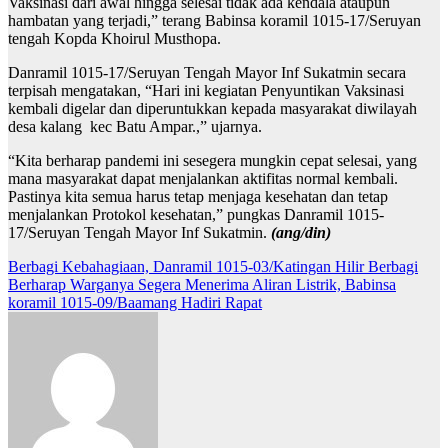
Vaksinasi dari awal hingga selesai tidak ada kendala ataupun
hambatan yang terjadi,” terang Babinsa koramil 1015-17/Seruyan
tengah Kopda Khoirul Musthopa.
Danramil 1015-17/Seruyan Tengah Mayor Inf Sukatmin secara
terpisah mengatakan, “Hari ini kegiatan Penyuntikan Vaksinasi
kembali digelar dan diperuntukkan kepada masyarakat diwilayah
desa kalang kec Batu Ampar.,” ujarnya.
“Kita berharap pandemi ini sesegera mungkin cepat selesai, yang
mana masyarakat dapat menjalankan aktifitas normal kembali.
Pastinya kita semua harus tetap menjaga kesehatan dan tetap
menjalankan Protokol kesehatan,” pungkas Danramil 1015-
17/Seruyan Tengah Mayor Inf Sukatmin.
(ang/din)
Navigasi
Berbagi Kebahagiaan, Danramil 1015-03/Katingan Hilir Berbagi
Berharap Warganya Segera Menerima Aliran Listrik, Babinsa
pos
koramil 1015-09/Baamang Hadiri Rapat