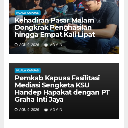
s
KUALA KAPUAS
Kehadiran Pasar Malam
Dongkrak Penghasilan
hingga Empat Kali Lipat
AGU 9, 2026
ADMIN
KUALA KAPUAS
Pemkab Kapuas Fasilitasi
Mediasi Sengketa KSU
Handep Hapakat dengan PT
Graha Inti Jaya
AGU 9, 2026
ADMIN