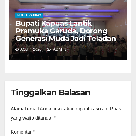
KUALA KAPUAS
Bupati Kapuas Lantik
Pramuka Garuda, Dorong
Generasi Muda Jadi Teladan
AGU 7, 2026
ADMIN
Tinggalkan Balasan
Alamat email Anda tidak akan dipublikasikan.
Ruas
yang wajib ditandai
*
Komentar
*