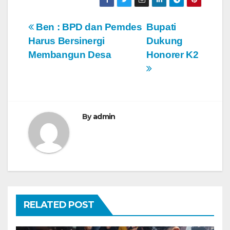
N
Ben : BPD dan Pemdes
Bupati
Harus Bersinergi
Dukung
a
Membangun Desa
Honorer K2
v
i
g
By
admin
a
s
i
p
RELATED POST
o