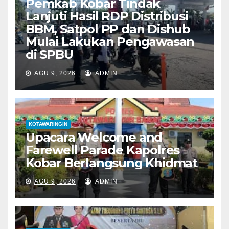
Pemkab Kobar Tindak
Lanjuti Hasil RDP Distribusi
BBM, Satpol PP dan Dishub
Mulai Lakukan Pengawasan
di SPBU
AGU 9, 2026
ADMIN
KOTAWARINGIN
Upacara Welcome and
Farewell Parade Kapolres
Kobar Berlangsung Khidmat
AGU 9, 2026
ADMIN