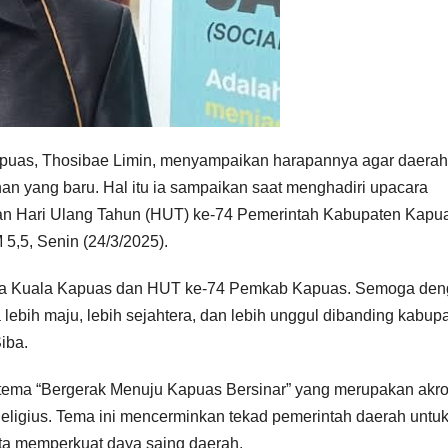
s, Thosibae Limin, menyampaikan harapannya agar daerah 
n yang baru. Hal itu ia sampaikan saat menghadiri upacara
dan Hari Ulang Tahun (HUT) ke-74 Pemerintah Kabupaten Kapua
5,5, Senin (24/3/2025).
ota Kuala Kapuas dan HUT ke-74 Pemkab Kapuas. Semoga de
ebih maju, lebih sejahtera, dan lebih unggul dibanding kabup
iba.
g tema “Bergerak Menuju Kapuas Bersinar” yang merupakan akr
Religius. Tema ini mencerminkan tekad pemerintah daerah untu
ta memperkuat daya saing daerah.