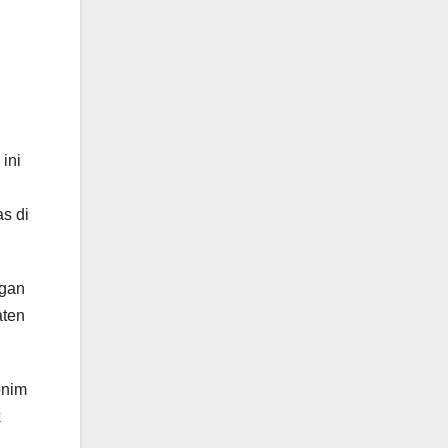
ini
s di
ngan
aten
onim
k