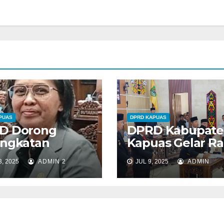
PUAS
DPRD KAPUAS
D Dorong
DPRD Kabupate
ingkatan
Kapuas Gelar Ra
astruktur
Paripurna Ke – 1
, 2025
ADMIN 2
JUL 9, 2025
ADMIN
sportasi di
uas