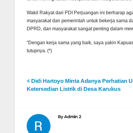
Wakil Rakyat dari PDI Perjuangan ini berharap a
masyarakat dan pemerintah untuk bekerja sama d
DPRD, dan masyarakat sangat penting dalam me
“Dengan kerja sama yang baik, saya yakin Kapua
tutupnya. (*)
N
Didi Hartoyo Minta Adanya Perhatian 
Ketersedian Listrik di Desa Karukus
a
v
i
By
Admin 2
g