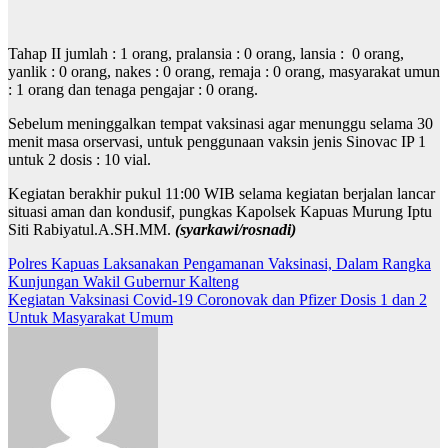
Tahap II jumlah : 1 orang, pralansia : 0 orang, lansia : 0 orang,
yanlik : 0 orang, nakes : 0 orang, remaja : 0 orang, masyarakat umun
: 1 orang dan tenaga pengajar : 0 orang.
Sebelum meninggalkan tempat vaksinasi agar menunggu selama 30
menit masa orservasi, untuk penggunaan vaksin jenis Sinovac IP 1
untuk 2 dosis : 10 vial.
Kegiatan berakhir pukul 11:00 WIB selama kegiatan berjalan lancar
situasi aman dan kondusif, pungkas Kapolsek Kapuas Murung Iptu
Siti Rabiyatul.A.SH.MM.
(syarkawi/rosnadi)
Navigasi
Polres Kapuas Laksanakan Pengamanan Vaksinasi, Dalam Rangka
Kunjungan Wakil Gubernur Kalteng
pos
Kegiatan Vaksinasi Covid-19 Coronovak dan Pfizer Dosis 1 dan 2
Untuk Masyarakat Umum