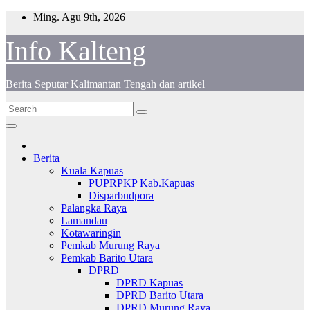
Skip
Ming. Agu 9th, 2026
to
content
Info Kalteng
Berita Seputar Kalimantan Tengah dan artikel
Berita
Kuala Kapuas
PUPRPKP Kab.Kapuas
Disparbudpora
Palangka Raya
Lamandau
Kotawaringin
Pemkab Murung Raya
Pemkab Barito Utara
DPRD
DPRD Kapuas
DPRD Barito Utara
DPRD Murung Raya