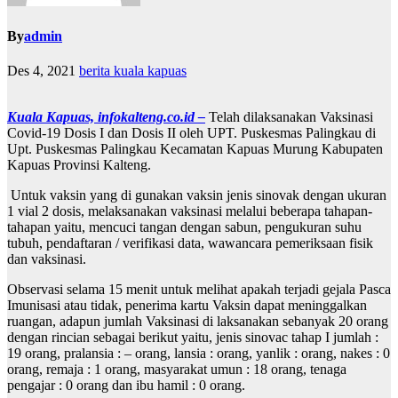
By
admin
Des 4, 2021
berita kuala kapuas
Kuala Kapuas, infokalteng.co.id –
Telah dilaksanakan Vaksinasi
Covid-19 Dosis I dan Dosis II oleh UPT. Puskesmas Palingkau di
Upt. Puskesmas Palingkau Kecamatan Kapuas Murung Kabupaten
Kapuas Provinsi Kalteng.
Untuk vaksin yang di gunakan vaksin jenis sinovak dengan ukuran
1 vial 2 dosis, melaksanakan vaksinasi melalui beberapa tahapan-
tahapan yaitu, mencuci tangan dengan sabun, pengukuran suhu
tubuh, pendaftaran / verifikasi data, wawancara pemeriksaan fisik
dan vaksinasi.
Observasi selama 15 menit untuk melihat apakah terjadi gejala Pasca
Imunisasi atau tidak, penerima kartu Vaksin dapat meninggalkan
ruangan, adapun jumlah Vaksinasi di laksanakan sebanyak 20 orang
dengan rincian sebagai berikut yaitu, jenis sinovac tahap I jumlah :
19 orang, pralansia : – orang, lansia : orang, yanlik : orang, nakes : 0
orang, remaja : 1 orang, masyarakat umun : 18 orang, tenaga
pengajar : 0 orang dan ibu hamil : 0 orang.